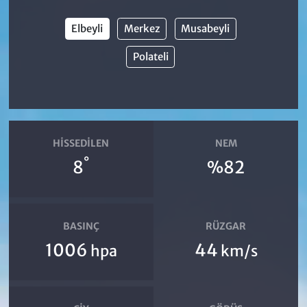
Elbeyli
Merkez
Musabeyli
Polateli
HISSEDILEN
NEM
°
8
%82
BASINÇ
RÜZGAR
1006
44
hpa
km/s