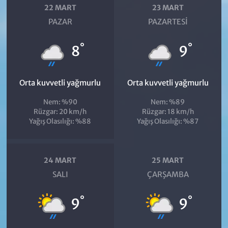
22 MART
23 MART
PAZAR
PAZARTESI
°
°
8
9
Orta kuvvetli yağmurlu
Orta kuvvetli yağmurlu
Nem: %90
Nem: %89
Rüzgar: 20 km/h
Rüzgar: 18 km/h
Yağış Olasılığı: %88
Yağış Olasılığı: %87
24 MART
25 MART
SALI
ÇARŞAMBA
°
°
9
9