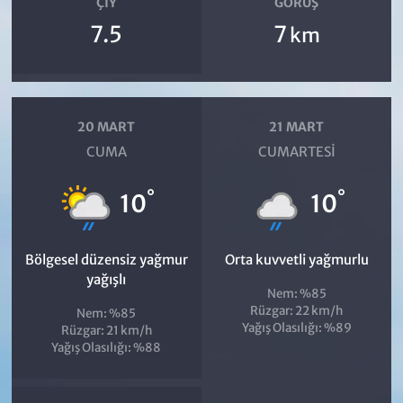
ÇIY
GÖRÜŞ
7.5
7
km
20 MART
21 MART
CUMA
CUMARTESI
°
°
10
10
Bölgesel düzensiz yağmur
Orta kuvvetli yağmurlu
yağışlı
Nem: %85
Rüzgar: 22 km/h
Nem: %85
Yağış Olasılığı: %89
Rüzgar: 21 km/h
Yağış Olasılığı: %88