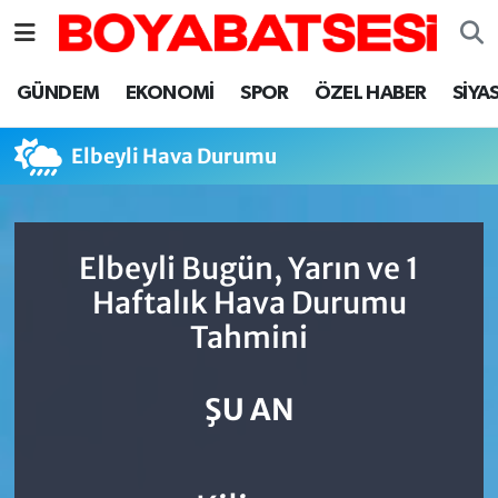
Sinop Nöbetçi Eczaneler
GÜNDEM
EKONOMİ
SPOR
ÖZEL HABER
SİYA
Sinop Hava Durumu
Elbeyli Hava Durumu
Sinop Namaz Vakitleri
Sinop Trafik Yoğunluk Haritası
Elbeyli Bugün, Yarın ve 1
Haftalık Hava Durumu
Süper Lig Puan Durumu ve Fikstür
Tahmini
Tüm Manşetler
ŞU AN
Son Dakika Haberleri
Haber Arşivi