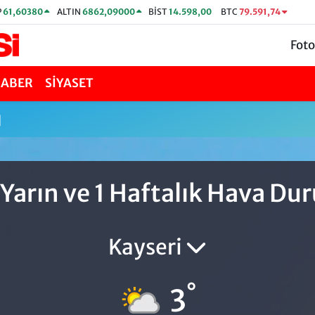
P
61,60380
ALTIN
6862,09000
BİST
14.598,00
BTC
79.591,74
Foto
HABER
SİYASET
u
 Yarın ve 1 Haftalık Hava D
Kayseri
°
3