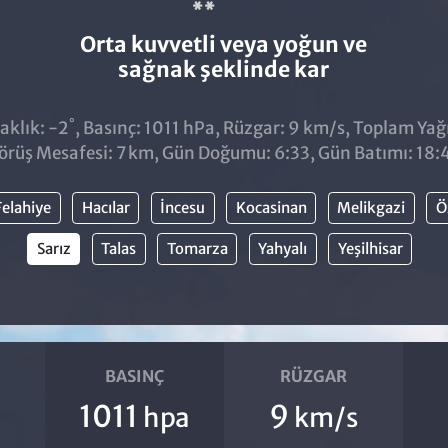
Orta kuvvetli veya yoğun ve
sağnak şeklinde kar
°
aklık: -2
, Basınç: 1011 hPa, Rüzgar: 9 km/s, Toplam Yağı
örüş Mesafesi: 7 km, Gün Doğumu: 6:33, Gün Batımı: 18:
Felahiye
Hacılar
İncesu
Kocasinan
Melikgazi
Ö
Sarız
Talas
Tomarza
Yahyalı
Yeşilhisar
BASINÇ
RÜZGAR
1011
9
hpa
km/s