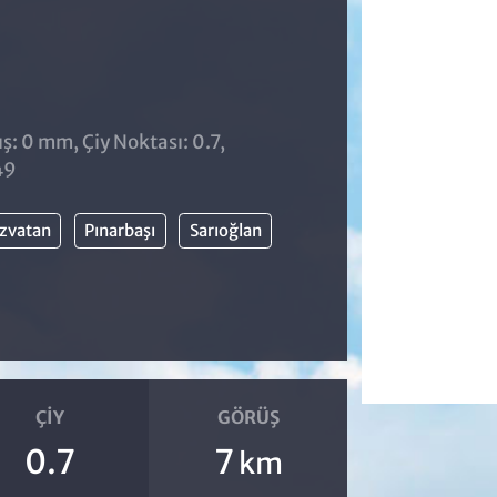
ş: 0 mm, Çiy Noktası: 0.7,
49
zvatan
Pınarbaşı
Sarıoğlan
ÇIY
GÖRÜŞ
0.7
7
km