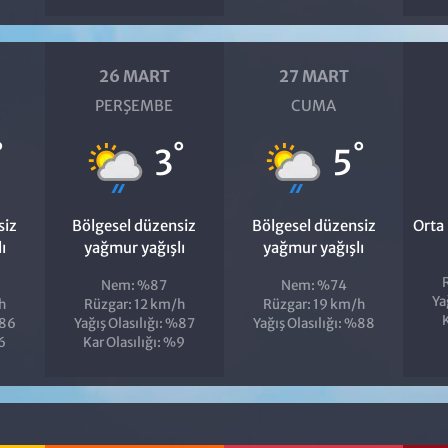
26 MART
27 MART
PERŞEMBE
CUMA
°
°
°
3
5
siz
Bölgesel düzensiz
Bölgesel düzensiz
Orta
ı
yağmur yağışlı
yağmur yağışlı
Nem: %87
Nem: %74
Ya
h
Rüzgar: 12 km/h
Rüzgar: 19 km/h
K
%86
Yağış Olasılığı: %87
Yağış Olasılığı: %88
%6
Kar Olasılığı: %9