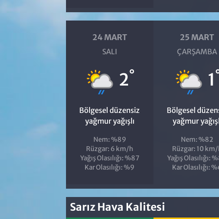
24 MART
25 MART
SALI
ÇARŞAMBA
°
2
1
Bölgesel düzensiz
Bölgesel düzen
yağmur yağışlı
yağmur yağışl
Nem: %89
Nem: %82
Rüzgar: 6 km/h
Rüzgar: 10 km/
Yağış Olasılığı: %87
Yağış Olasılığı: 
Kar Olasılığı: %9
Kar Olasılığı: 
Sarız Hava Kalitesi