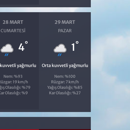
28 MART
29 MART
CUMARTESI
PAZAR
°
°
4
1
 kuvvetli yağmurlu
Orta kuvvetli yağmurlu
Nem: %93
Nem: %100
Rüzgar: 19 km/h
Rüzgar: 7 km/h
ğış Olasılığı: %79
Yağış Olasılığı: %85
ar Olasılığı: %9
Kar Olasılığı: %27