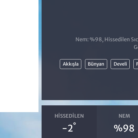
Nem: %98, Hissedilen Sıc
G
Akkışla
Bünyan
Develi
HISSEDILEN
NEM
°
-2
%98