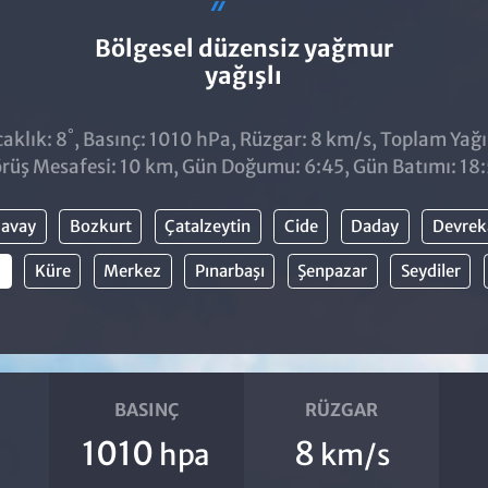
Bölgesel düzensiz yağmur
yağışlı
°
aklık: 8
, Basınç: 1010 hPa, Rüzgar: 8 km/s, Toplam Yağıs
rüş Mesafesi: 10 km, Gün Doğumu: 6:45, Gün Batımı: 18
avay
Bozkurt
Çatalzeytin
Cide
Daday
Devrek
u
Küre
Merkez
Pınarbaşı
Şenpazar
Seydiler
BASINÇ
RÜZGAR
1010
8
hpa
km/s