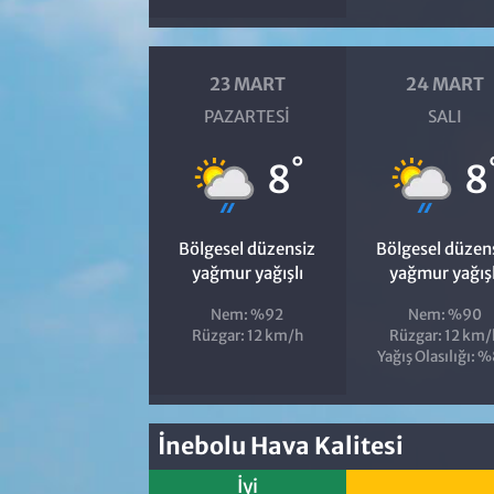
23 MART
24 MART
PAZARTESI
SALI
°
8
8
Bölgesel düzensiz
Bölgesel düzen
yağmur yağışlı
yağmur yağışl
Nem: %92
Nem: %90
Rüzgar: 12 km/h
Rüzgar: 12 km/
Yağış Olasılığı: 
İnebolu Hava Kalitesi
İyi