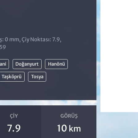
̧: 0 mm, Çiy Noktası: 7.9,
:59
ani
Doğanyurt
Hanönü
Taşköprü
Tosya
ÇIY
GÖRÜŞ
7.9
10
km