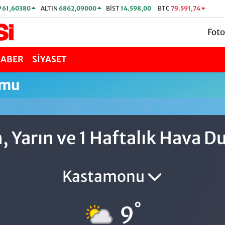
P
61,60380
ALTIN
6862,09000
BİST
14.598,00
BTC
79.591,74
Foto
HABER
SİYASET
umu
, Yarın ve 1 Haftalık Hava 
Kastamonu
°
9