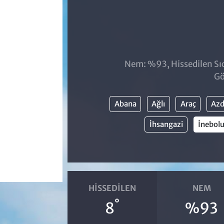
Nem: %93, Hissedilen Sıc
Gö
Abana
Ağlı
Araç
Azd
İhsangazi
İnebol
HISSEDILEN
NEM
°
8
%93