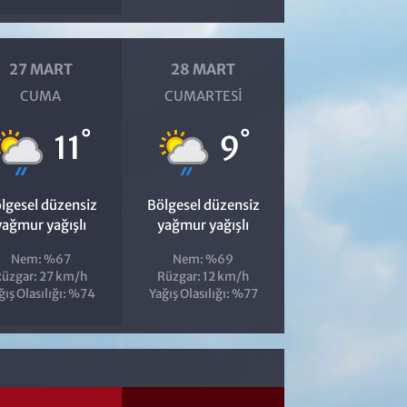
27 MART
28 MART
CUMA
CUMARTESI
°
°
11
9
lgesel düzensiz
Bölgesel düzensiz
yağmur yağışlı
yağmur yağışlı
Nem: %67
Nem: %69
üzgar: 27 km/h
Rüzgar: 12 km/h
ğış Olasılığı: %74
Yağış Olasılığı: %77