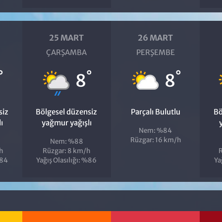
25 MART
26 MART
ÇARŞAMBA
PERŞEMBE
°
°
°
8
8
siz
Bölgesel düzensiz
Parçalı Bulutlu
Bö
ı
yağmur yağışlı
Nem: %84
Rüzgar: 16 km/h
Nem: %88
h
Rüzgar: 8 km/h
R
%84
Yağış Olasılığı: %86
Ya