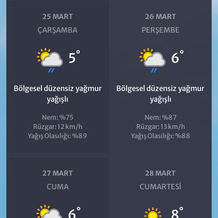
25 MART
26 MART
ÇARŞAMBA
PERŞEMBE
°
°
5
6
Bölgesel düzensiz yağmur
Bölgesel düzensiz yağmur
yağışlı
yağışlı
Nem: %75
Nem: %87
Rüzgar: 12 km/h
Rüzgar: 13 km/h
Yağış Olasılığı: %89
Yağış Olasılığı: %88
27 MART
28 MART
CUMA
CUMARTESI
°
°
6
8