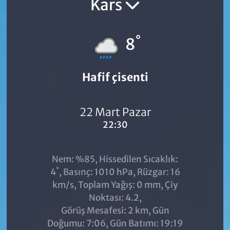
Kars
°
8
Hafif çisenti
22 Mart Pazar
22:30
Nem: %85, Hissedilen Sıcaklık:
°
4
, Basınç: 1010 hPa, Rüzgar: 16
km/s, Toplam Yağış: 0 mm, Çiy
Noktası: 4.2,
Görüş Mesafesi: 2 km, Gün
Doğumu: 7:06, Gün Batımı: 19:19