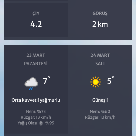
ÇIY
GÖRÜŞ
4.2
2
km
23 MART
24 MART
PAZARTESI
SALI
°
°
7
5
Orta kuvvetli yağmurlu
Güneşli
Nem: %73
Nem: %60
Rüzgar: 13 km/h
Rüzgar: 13 km/h
Yağış Olasılığı: %95