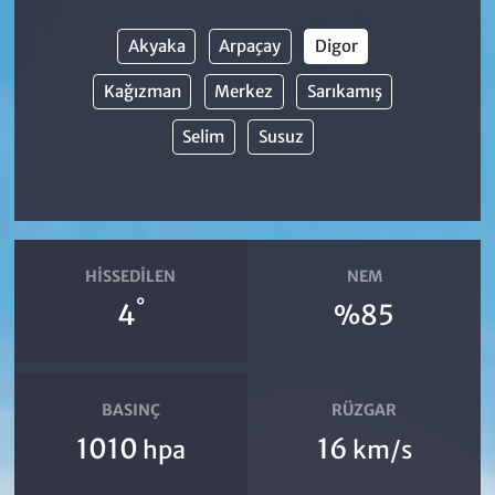
Akyaka
Arpaçay
Digor
Kağızman
Merkez
Sarıkamış
Selim
Susuz
HISSEDILEN
NEM
°
4
%85
BASINÇ
RÜZGAR
1010
16
hpa
km/s