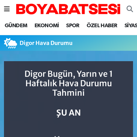
Sinop Nöbetçi Eczaneler
GÜNDEM
EKONOMİ
SPOR
ÖZEL HABER
SİYA
Sinop Hava Durumu
Digor Hava Durumu
Sinop Namaz Vakitleri
Sinop Trafik Yoğunluk Haritası
Digor Bugün, Yarın ve 1
Haftalık Hava Durumu
Süper Lig Puan Durumu ve Fikstür
Tahmini
Tüm Manşetler
ŞU AN
Son Dakika Haberleri
Haber Arşivi