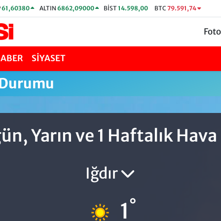
P
61,60380
ALTIN
6862,09000
BİST
14.598,00
BTC
79.591,74
Foto
HABER
SİYASET
 Durumu
ün, Yarın ve 1 Haftalık Hav
Iğdır
°
1