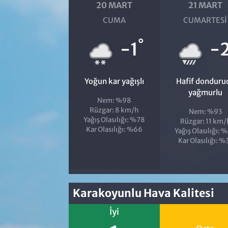
20 MART
21 MART
CUMA
CUMARTESI
°
-1
-
Yoğun kar yağışlı
Hafif donduru
yağmurlu
Nem: %98
Rüzgar: 8 km/h
Nem: %93
Yağış Olasılığı: %78
Rüzgar: 11 km/
Kar Olasılığı: %66
Yağış Olasılığı: 
Kar Olasılığı: %
Karakoyunlu Hava Kalitesi
İyi