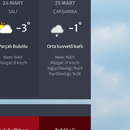
24 MART
25 MART
SALI
ÇARŞAMBA
°
°
-3
-1
Parçalı Bulutlu
Orta kuvvetli karlı
Nem: %86
Nem: %89
Rüzgar: 8 km/h
Rüzgar: 11 km/h
Yağış Olasılığı: %69
Kar Olasılığı: %28