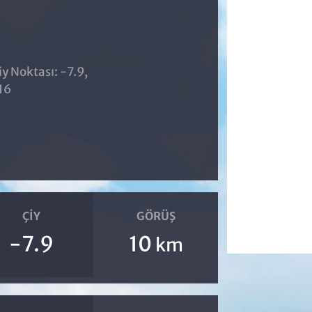
iy Noktası: -7.9,
16
ÇIY
GÖRÜŞ
-7.9
10
km