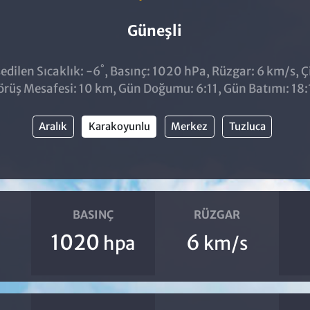
Güneşli
°
dilen Sıcaklık: -6
, Basınç: 1020 hPa, Rüzgar: 6 km/s, Ç
örüş Mesafesi: 10 km, Gün Doğumu: 6:11, Gün Batımı: 18:
Aralık
Karakoyunlu
Merkez
Tuzluca
BASINÇ
RÜZGAR
1020
6
hpa
km/s