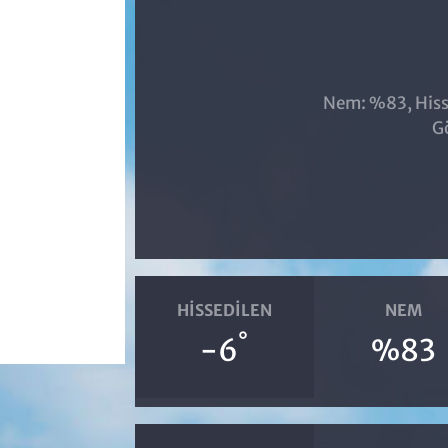
Nem: %83, Hisse
G
HISSEDILEN
NEM
°
-6
%83