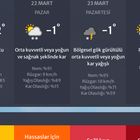
22 MART
23 MART
PAZAR
PAZARTESI
°
°
°
2
-1
-1
cu
Orta kuvvetli veya yoğun
Bölgesel gök gürültülü
ve sağnak şeklinde kar
orta kuvvetli veya yoğun
kar yağışlı
Nem: %91
h
Rüzgar: 9 km/h
Nem: %95
%85
Yağış Olasılığı: %89
Rüzgar: 10 km/h
31
Kar Olasılığı: %15
Yağış Olasılığı: %71
Kar Olasılığı: %59
Hassaslar için