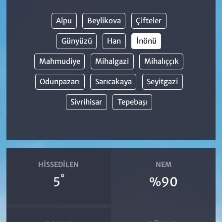
Alpu
Beylikova
Çifteler
Günyüzü
Han
İnönü
Mahmudiye
Mihalgazi
Mihalıççık
Odunpazarı
Sarıcakaya
Seyitgazi
Sivrihisar
Tepebaşı
HISSEDILEN
NEM
°
5
%90