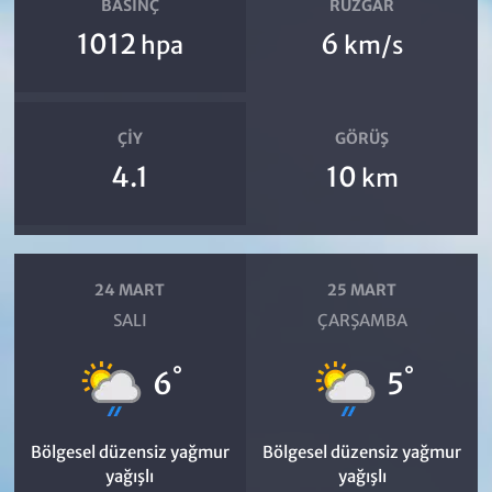
BASINÇ
RÜZGAR
1012
6
hpa
km/s
ÇIY
GÖRÜŞ
4.1
10
km
24 MART
25 MART
SALI
ÇARŞAMBA
°
°
6
5
Bölgesel düzensiz yağmur
Bölgesel düzensiz yağmur
yağışlı
yağışlı