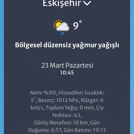
Eskişehir
°
9
Bölgesel düzensiz yağmur yağışlı
23 Mart Pazartesi
10:45
Nem: %90, Hissedilen Sıcaklık:
°
5
, Basınç: 1012 hPa, Rüzgar: 6
km/s, Toplam Yağış: 0 mm, Çiy
Noktası: 4.1,
Görüş Mesafesi: 10 km, Gün
Doğumu: 6:57, Gün Batımı: 19:13