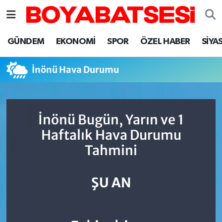
Sinop Nöbetçi Eczaneler
GÜNDEM
EKONOMİ
SPOR
ÖZEL HABER
SİYA
Sinop Hava Durumu
İnönü Hava Durumu
Sinop Namaz Vakitleri
Sinop Trafik Yoğunluk Haritası
İnönü Bugün, Yarın ve 1
Haftalık Hava Durumu
Süper Lig Puan Durumu ve Fikstür
Tahmini
Tüm Manşetler
ŞU AN
Son Dakika Haberleri
Haber Arşivi