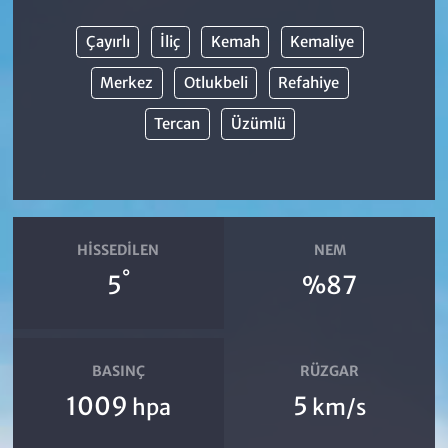
Çayırlı
İliç
Kemah
Kemaliye
Merkez
Otlukbeli
Refahiye
Tercan
Üzümlü
HISSEDILEN
NEM
°
5
%87
BASINÇ
RÜZGAR
1009
5
hpa
km/s