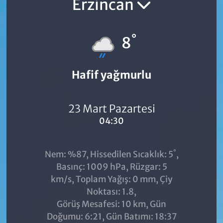
Erzincan
°
8
Hafif yağmurlu
23 Mart Pazartesi
04:30
°
Nem: %87, Hissedilen Sıcaklık: 5
,
Basınç: 1009 hPa, Rüzgar: 5
km/s, Toplam Yağış: 0 mm, Çiy
Noktası: 1.8,
Görüş Mesafesi: 10 km, Gün
Doğumu: 6:21, Gün Batımı: 18:37