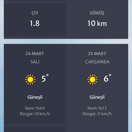
ÇIY
GÖRÜŞ
1.8
10
km
24 MART
25 MART
SALI
ÇARŞAMBA
°
°
5
6
Güneşli
Güneşli
Nem: %69
Nem: %57
Rüzgar: 10 km/h
Rüzgar: 11 km/h