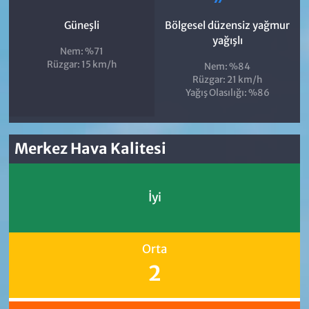
Güneşli
Bölgesel düzensiz yağmur
yağışlı
Nem: %71
Rüzgar: 15 km/h
Nem: %84
Rüzgar: 21 km/h
Yağış Olasılığı: %86
Merkez Hava Kalitesi
İyi
Orta
2