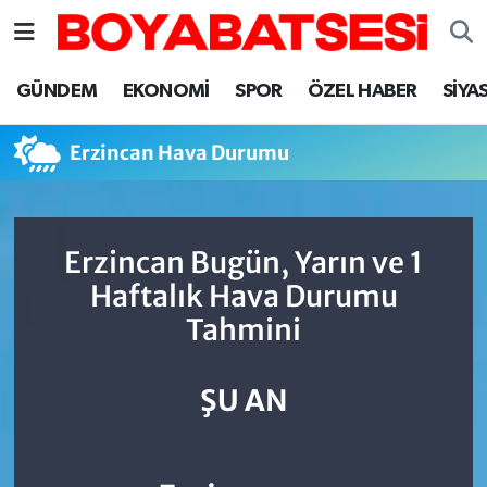
Sinop Nöbetçi Eczaneler
GÜNDEM
EKONOMİ
SPOR
ÖZEL HABER
SİYA
Sinop Hava Durumu
Erzincan Hava Durumu
Sinop Namaz Vakitleri
Sinop Trafik Yoğunluk Haritası
Erzincan Bugün, Yarın ve 1
Haftalık Hava Durumu
Süper Lig Puan Durumu ve Fikstür
Tahmini
Tüm Manşetler
ŞU AN
Son Dakika Haberleri
Haber Arşivi