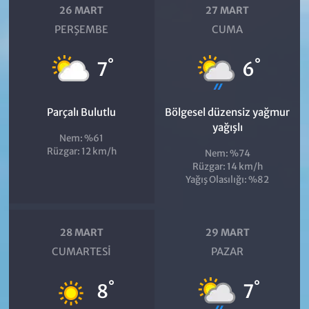
26 MART
27 MART
PERŞEMBE
CUMA
°
°
7
6
Parçalı Bulutlu
Bölgesel düzensiz yağmur
yağışlı
Nem: %61
Rüzgar: 12 km/h
Nem: %74
Rüzgar: 14 km/h
Yağış Olasılığı: %82
28 MART
29 MART
CUMARTESI
PAZAR
°
°
8
7