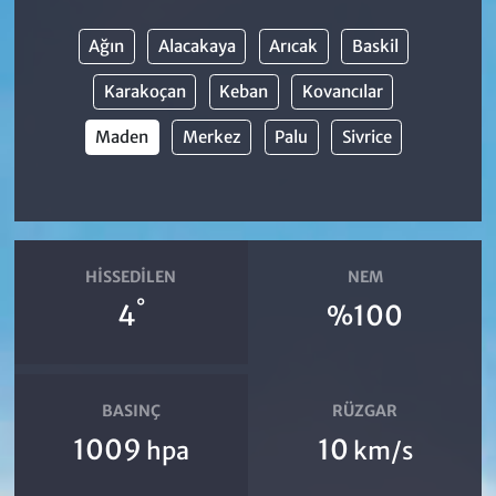
Ağın
Alacakaya
Arıcak
Baskil
Karakoçan
Keban
Kovancılar
Maden
Merkez
Palu
Sivrice
HISSEDILEN
NEM
°
4
%100
BASINÇ
RÜZGAR
1009
10
hpa
km/s