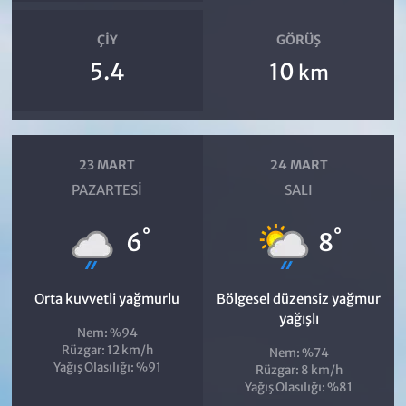
ÇIY
GÖRÜŞ
5.4
10
km
23 MART
24 MART
PAZARTESI
SALI
°
°
6
8
Orta kuvvetli yağmurlu
Bölgesel düzensiz yağmur
yağışlı
Nem: %94
Rüzgar: 12 km/h
Nem: %74
Yağış Olasılığı: %91
Rüzgar: 8 km/h
Yağış Olasılığı: %81