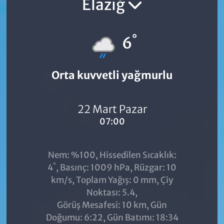
Elazığ
°
6
Orta kuvvetli yağmurlu
22 Mart Pazar
07:00
Nem: %100, Hissedilen Sıcaklık:
°
4
, Basınç: 1009 hPa, Rüzgar: 10
km/s, Toplam Yağış: 0 mm, Çiy
Noktası: 5.4,
Görüş Mesafesi: 10 km, Gün
Doğumu: 6:22, Gün Batımı: 18:34