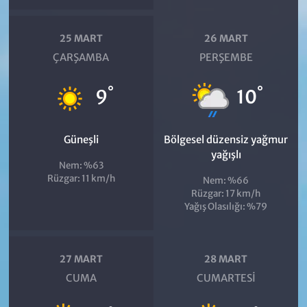
25 MART
26 MART
ÇARŞAMBA
PERŞEMBE
°
°
9
10
Güneşli
Bölgesel düzensiz yağmur
yağışlı
Nem: %63
Rüzgar: 11 km/h
Nem: %66
Rüzgar: 17 km/h
Yağış Olasılığı: %79
27 MART
28 MART
CUMA
CUMARTESI