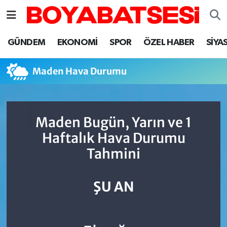
Sinop Nöbetçi Eczaneler
GÜNDEM
EKONOMİ
SPOR
ÖZEL HABER
SİYA
Sinop Hava Durumu
Maden Hava Durumu
Sinop Namaz Vakitleri
Sinop Trafik Yoğunluk Haritası
Maden Bugün, Yarın ve 1
Haftalık Hava Durumu
Süper Lig Puan Durumu ve Fikstür
Tahmini
Tüm Manşetler
ŞU AN
Son Dakika Haberleri
Haber Arşivi