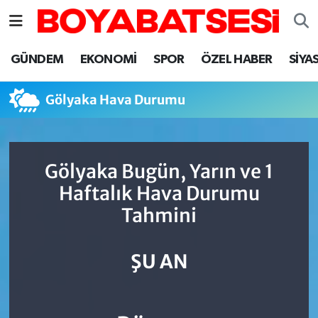
Sinop Nöbetçi Eczaneler
GÜNDEM
EKONOMİ
SPOR
ÖZEL HABER
SİYA
Sinop Hava Durumu
Gölyaka Hava Durumu
Sinop Namaz Vakitleri
Sinop Trafik Yoğunluk Haritası
Gölyaka Bugün, Yarın ve 1
Haftalık Hava Durumu
Süper Lig Puan Durumu ve Fikstür
Tahmini
Tüm Manşetler
ŞU AN
Son Dakika Haberleri
Haber Arşivi