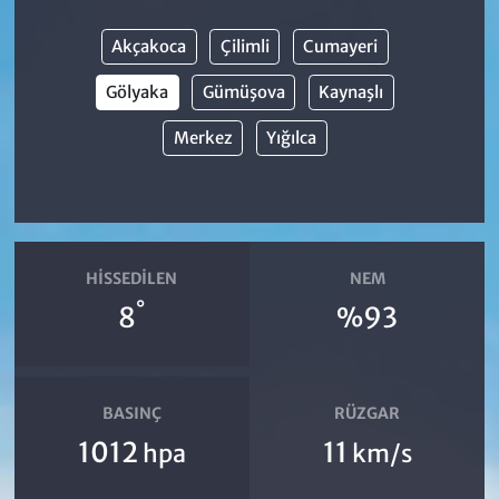
Akçakoca
Çilimli
Cumayeri
Gölyaka
Gümüşova
Kaynaşlı
Merkez
Yığılca
HISSEDILEN
NEM
°
8
%93
BASINÇ
RÜZGAR
1012
11
hpa
km/s