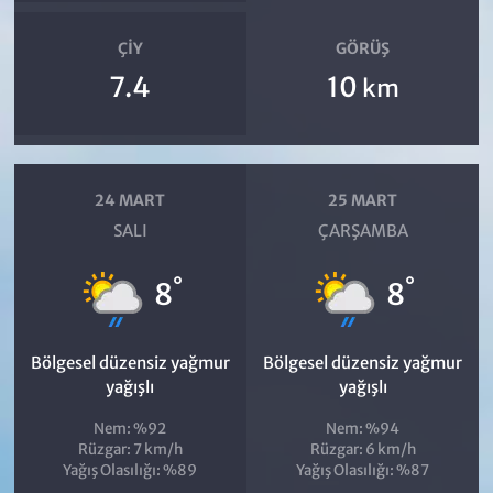
ÇIY
GÖRÜŞ
7.4
10
km
24 MART
25 MART
SALI
ÇARŞAMBA
°
°
8
8
Bölgesel düzensiz yağmur
Bölgesel düzensiz yağmur
yağışlı
yağışlı
Nem: %92
Nem: %94
Rüzgar: 7 km/h
Rüzgar: 6 km/h
Yağış Olasılığı: %89
Yağış Olasılığı: %87