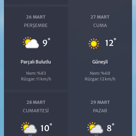
26 MART
27 MART
PERŞEMBE
CUMA
°
°
9
12
Parçalı Bulutlu
Güneşli
Nem: %83
Nem: %60
Rüzgar: 11 km/h
Rüzgar: 12 km/h
28 MART
29 MART
CUMARTESI
PAZAR
°
°
10
8