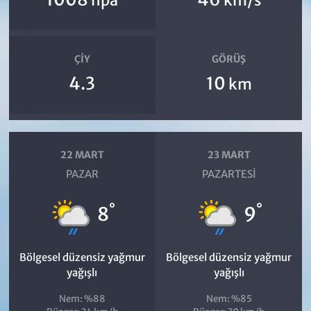
hpa
km/s
ÇIY
GÖRÜŞ
4.3
10
km
22 MART
23 MART
PAZAR
PAZARTESI
°
°
8
9
Bölgesel düzensiz yağmur
Bölgesel düzensiz yağmur
yağışlı
yağışlı
Nem: %88
Nem: %85