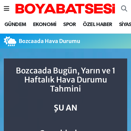
Sinop Nöbetçi Eczaneler
GÜNDEM
EKONOMİ
SPOR
ÖZEL HABER
SİYA
Sinop Hava Durumu
Bozcaada Hava Durumu
Sinop Namaz Vakitleri
Sinop Trafik Yoğunluk Haritası
Bozcaada Bugün, Yarın ve 1
Haftalık Hava Durumu
Süper Lig Puan Durumu ve Fikstür
Tahmini
Tüm Manşetler
ŞU AN
Son Dakika Haberleri
Haber Arşivi