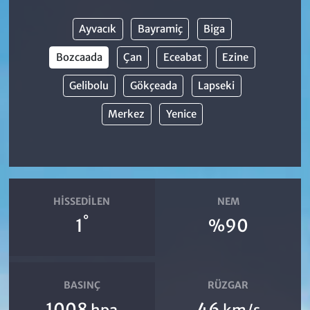
Ayvacık
Bayramiç
Biga
Bozcaada
Çan
Eceabat
Ezine
Gelibolu
Gökçeada
Lapseki
Merkez
Yenice
HISSEDILEN
NEM
°
1
%90
BASINÇ
RÜZGAR
1008
46