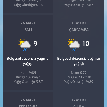
Rüzgar: 34 km/h
Rüzgar: 30 km/h
Yağış Olasılığı: %88
Yağış Olasılığı: %87
24 MART
25 MART
SALI
ÇARŞAMBA
°
°
9
10
Bölgesel düzensiz yağmur
Bölgesel düzensiz yağmur
yağışlı
yağışlı
Nem: %85
Nem: %77
Rüzgar: 37 km/h
Rüzgar: 41 km/h
Yağış Olasılığı: %87
Yağış Olasılığı: %89
26 MART
27 MART
PERŞEMBE
CUMA