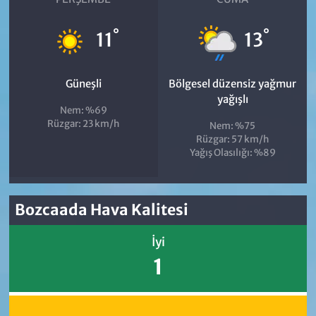
°
°
11
13
Güneşli
Bölgesel düzensiz yağmur
yağışlı
Nem: %69
Rüzgar: 23 km/h
Nem: %75
Rüzgar: 57 km/h
Yağış Olasılığı: %89
Bozcaada Hava Kalitesi
İyi
1