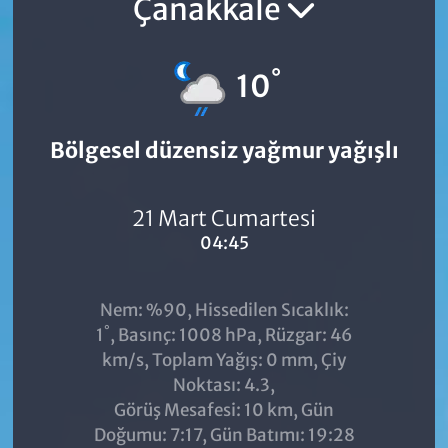
Çanakkale
°
10
Bölgesel düzensiz yağmur yağışlı
21 Mart Cumartesi
04:45
Nem: %90, Hissedilen Sıcaklık:
°
1
, Basınç: 1008 hPa, Rüzgar: 46
km/s, Toplam Yağış: 0 mm, Çiy
Noktası: 4.3,
Görüş Mesafesi: 10 km, Gün
Doğumu: 7:17, Gün Batımı: 19:28