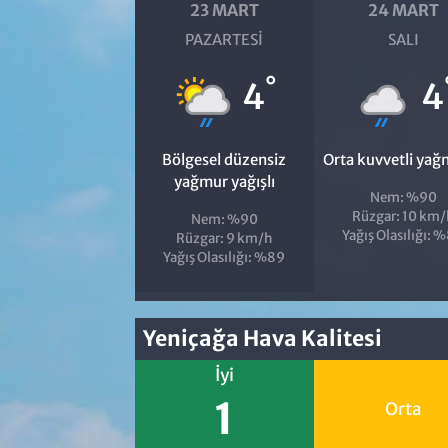
23 MART
24 MART
PAZARTESI
SALI
°
4
4
Bölgesel düzensiz
Orta kuvvetli yağ
yağmur yağışlı
Nem: %90
Rüzgar: 10 km/
Nem: %90
Yağış Olasılığı: 
Rüzgar: 9 km/h
Yağış Olasılığı: %89
Yeniçağa Hava Kalitesi
İyi
1
Orta