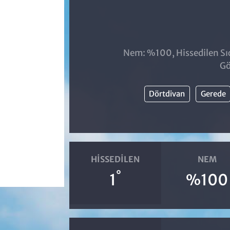
Nem: %100, Hissedilen Sıc
Gö
Dörtdivan
Gerede
HISSEDILEN
NEM
°
1
%100