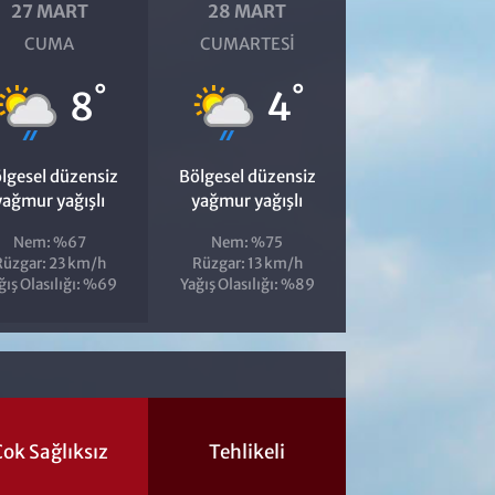
27 MART
28 MART
CUMA
CUMARTESI
°
°
8
4
lgesel düzensiz
Bölgesel düzensiz
yağmur yağışlı
yağmur yağışlı
Nem: %67
Nem: %75
Rüzgar: 23 km/h
Rüzgar: 13 km/h
ğış Olasılığı: %69
Yağış Olasılığı: %89
ok Sağlıksız
Tehlikeli