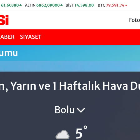
P
61,60380
ALTIN
6862,09000
BİST
14.598,00
BTC
79.591,74
Foto
HABER
SİYASET
rumu
, Yarın ve 1 Haftalık Hava
Bolu
°
5