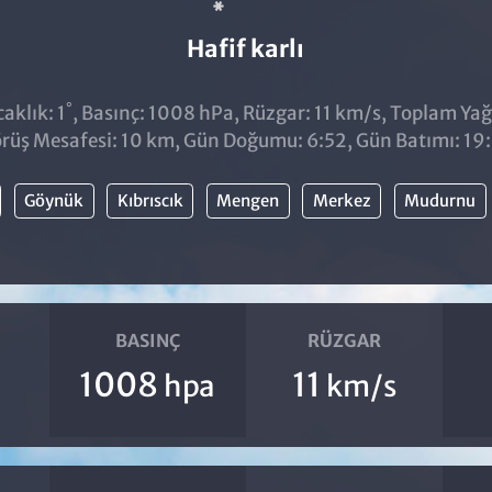
Hafif karlı
°
aklık: 1
, Basınç: 1008 hPa, Rüzgar: 11 km/s, Toplam Yağı
rüş Mesafesi: 10 km, Gün Doğumu: 6:52, Gün Batımı: 19
Göynük
Kıbrıscık
Mengen
Merkez
Mudurnu
BASINÇ
RÜZGAR
1008
11
hpa
km/s