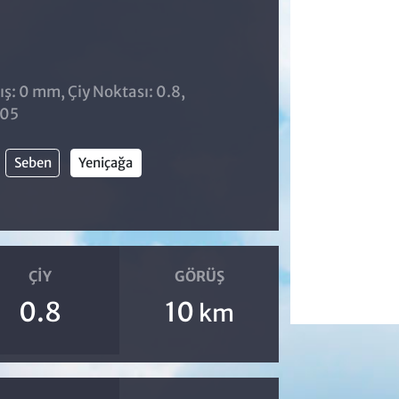
ş: 0 mm, Çiy Noktası: 0.8,
:05
Seben
Yeniçağa
ÇIY
GÖRÜŞ
0.8
10
km