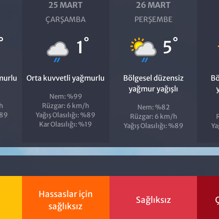
25 MART
26 MART
ÇARŞAMBA
PERŞEMBE
°
°
°
1
5
murlu
Orta kuvvetli yağmurlu
Bölgesel düzensiz
Bö
yağmur yağışlı
Nem: %99
h
Rüzgar: 6 km/h
Nem: %82
%89
Yağış Olasılığı: %89
Rüzgar: 6 km/h
Kar Olasılığı: %19
Yağış Olasılığı: %89
Ya
Hassaslar için
Sağlıksız
Ç
sağlıksız