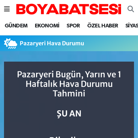
Sinop Nöbetçi Eczaneler
GÜNDEM
EKONOMİ
SPOR
ÖZEL HABER
SİYA
Sinop Hava Durumu
Pazaryeri Hava Durumu
Sinop Namaz Vakitleri
Sinop Trafik Yoğunluk Haritası
Pazaryeri Bugün, Yarın ve 1
Haftalık Hava Durumu
Süper Lig Puan Durumu ve Fikstür
Tahmini
Tüm Manşetler
ŞU AN
Son Dakika Haberleri
Haber Arşivi