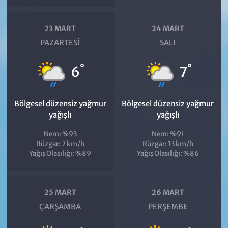
23 MART
24 MART
PAZARTESI
SALI
°
°
6
7
Bölgesel düzensiz yağmur
Bölgesel düzensiz yağmur
yağışlı
yağışlı
Nem: %93
Nem: %91
Rüzgar: 7 km/h
Rüzgar: 13 km/h
Yağış Olasılığı: %89
Yağış Olasılığı: %86
25 MART
26 MART
ÇARŞAMBA
PERŞEMBE