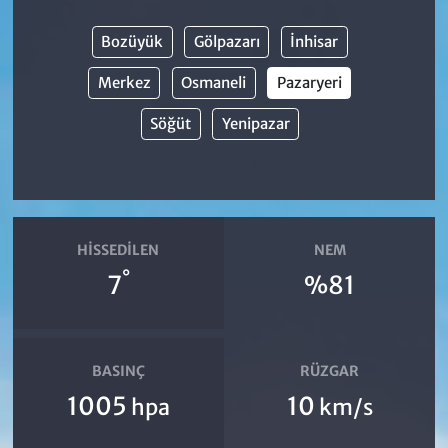
Bozüyük
Gölpazarı
İnhisar
Merkez
Osmaneli
Pazaryeri
Söğüt
Yenipazar
HISSEDILEN
NEM
°
7
%81
BASINÇ
RÜZGAR
1005
10
hpa
km/s