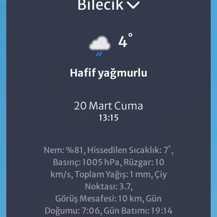
Bilecik
°
4
Hafif yağmurlu
20 Mart Cuma
13:15
°
Nem: %81, Hissedilen Sıcaklık: 7
,
Basınç: 1005 hPa, Rüzgar: 10
km/s, Toplam Yağış: 1 mm, Çiy
Noktası: 3.7,
Görüş Mesafesi: 10 km, Gün
Doğumu: 7:06, Gün Batımı: 19:14