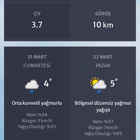
ÇIY
GÖRÜŞ
3.7
10
km
21 MART
22 MART
CUMARTESI
PAZAR
°
°
4
5
Orta kuvvetli yağmurlu
Bölgesel düzensiz yağmur
yağışlı
Nem: %98
Rüzgar: 9 km/h
Nem: %97
Yağış Olasılığı: %93
Rüzgar: 3 km/h
Yağış Olasılığı: %89