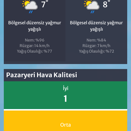
°
°
7
8
Bölgesel düzensiz yağmur
Bölgesel düzensiz yağmur
yağışlı
yağışlı
Nem: %96
Nem: %84
Rüzgar: 14 km/h
Rüzgar: 7 km/h
Yağış Olasılığı: %77
Yağış Olasılığı: %72
Pazaryeri Hava Kalitesi
İyi
1
Orta