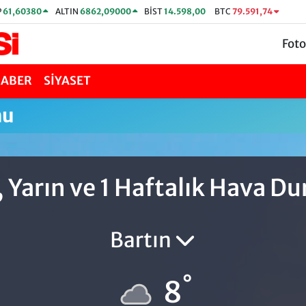
P
61,60380
ALTIN
6862,09000
BİST
14.598,00
BTC
79.591,74
Foto
HABER
SİYASET
mu
 Yarın ve 1 Haftalık Hava 
Bartın
°
8