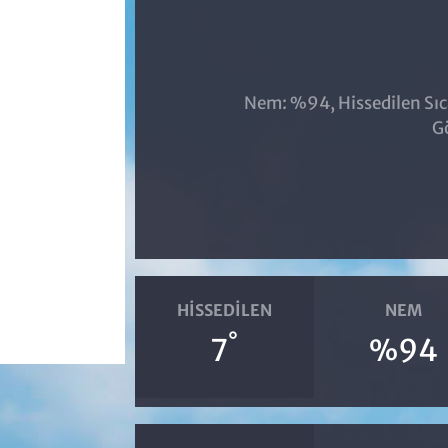
Nem: %94, Hissedilen Sıca
G
HISSEDILEN
NEM
°
7
%94