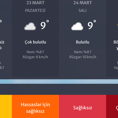
23 MART
24 MART
PAZARTESI
SALI
°
°
°
9
9
siz
Çok bulutlu
Bulutlu
Bö
ı
Nem: %87
Nem: %87
Rüzgar: 8 km/h
Rüzgar: 10 km/h
h
%87
Ya
Hassaslar için
Sağlıksız
Ç
sağlıksız