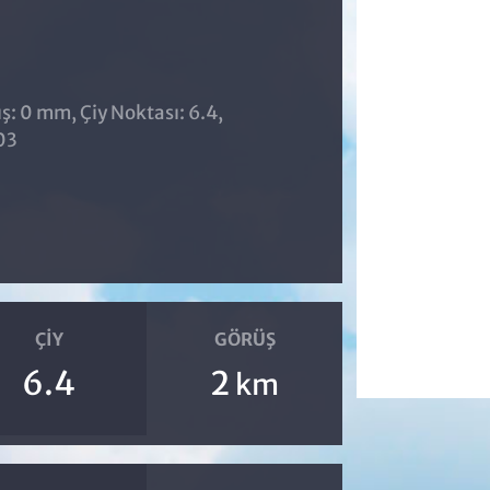
̧: 0 mm, Çiy Noktası: 6.4,
03
ÇIY
GÖRÜŞ
6.4
2
km