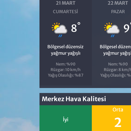
21 MART
22 MART
CUMARTESI
PAZAR
°
8
9
Bölgesel düzensiz
Bölgesel düzen
yağmur yağışlı
yağmur yağışl
Nem: %90
Nem: %90
Rüzgar: 10 km/h
Rüzgar: 8 km/
Yağış Olasılığı: %87
Yağış Olasılığı: 
Merkez Hava Kalitesi
Orta
2
İyi