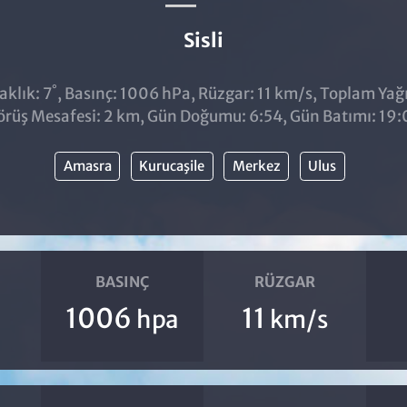
Sisli
°
klık: 7
, Basınç: 1006 hPa, Rüzgar: 11 km/s, Toplam Yağıs
örüş Mesafesi: 2 km, Gün Doğumu: 6:54, Gün Batımı: 19:
Amasra
Kurucaşile
Merkez
Ulus
BASINÇ
RÜZGAR
1006
11
hpa
km/s