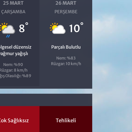
25 MART
26 MART
ÇARŞAMBA
PERŞEMBE
°
°
8
10
lgesel düzensiz
Parçalı Bulutlu
yağmur yağışlı
Nem: %83
Rüzgar: 10 km/h
Nem: %90
Rüzgar: 8 km/h
ğış Olasılığı: %89
ok Sağlıksız
Tehlikeli