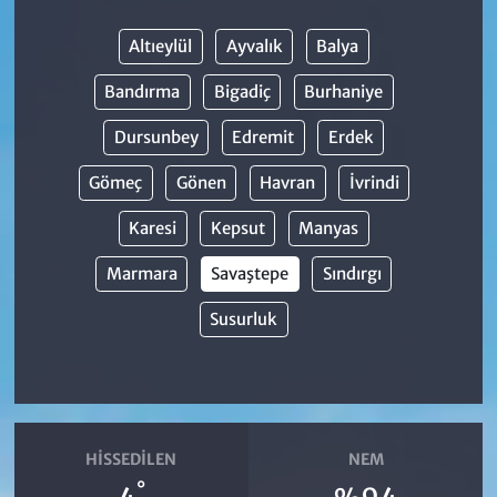
Altıeylül
Ayvalık
Balya
Bandırma
Bigadiç
Burhaniye
Dursunbey
Edremit
Erdek
Gömeç
Gönen
Havran
İvrindi
Karesi
Kepsut
Manyas
Marmara
Savaştepe
Sındırgı
Susurluk
HISSEDILEN
NEM
°