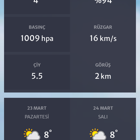
4
%94
BASINÇ
RÜZGAR
1009
16
hpa
km/s
ÇIY
GÖRÜŞ
5.5
2
km
23 MART
24 MART
PAZARTESI
SALI
°
°
8
8