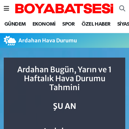
Sinop Nöbetçi Eczaneler
GÜNDEM
EKONOMİ
SPOR
ÖZEL HABER
SİYA
Sinop Hava Durumu
Ardahan Hava Durumu
Sinop Namaz Vakitleri
Sinop Trafik Yoğunluk Haritası
Ardahan Bugün, Yarın ve 1
Haftalık Hava Durumu
Süper Lig Puan Durumu ve Fikstür
Tahmini
Tüm Manşetler
ŞU AN
Son Dakika Haberleri
Haber Arşivi