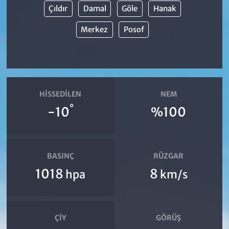
Çıldır
Damal
Göle
Hanak
Merkez
Posof
HISSEDILEN
NEM
°
-10
%100
BASINÇ
RÜZGAR
1018
8
hpa
km/s
ÇIY
GÖRÜŞ