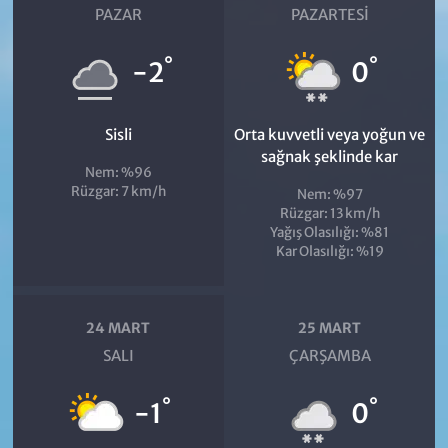
PAZAR
PAZARTESI
°
°
-2
0
Sisli
Orta kuvvetli veya yoğun ve
sağnak şeklinde kar
Nem: %96
Rüzgar: 7 km/h
Nem: %97
Rüzgar: 13 km/h
Yağış Olasılığı: %81
Kar Olasılığı: %19
24 MART
25 MART
SALI
ÇARŞAMBA
°
°
-1
0