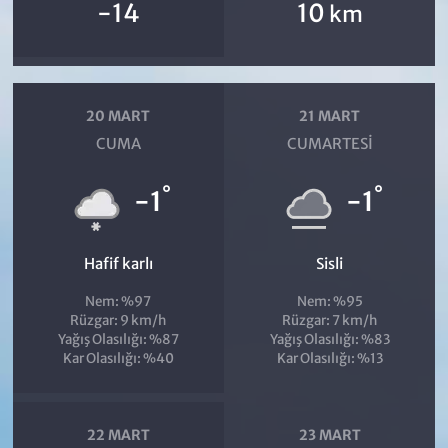
-14
10
km
20 MART
21 MART
CUMA
CUMARTESI
°
°
-1
-1
Hafif karlı
Sisli
Nem: %97
Nem: %95
Rüzgar: 9 km/h
Rüzgar: 7 km/h
Yağış Olasılığı: %87
Yağış Olasılığı: %83
Kar Olasılığı: %40
Kar Olasılığı: %13
22 MART
23 MART