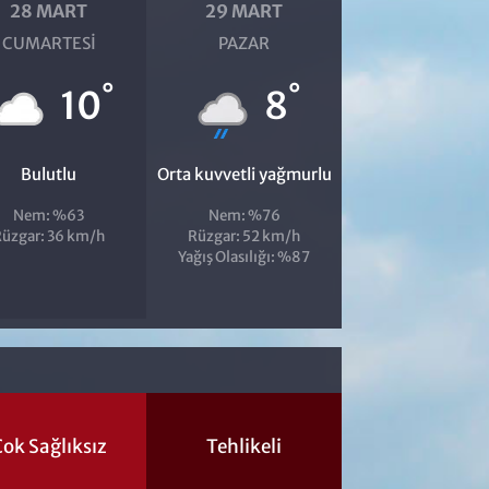
28 MART
29 MART
CUMARTESI
PAZAR
°
°
10
8
Bulutlu
Orta kuvvetli yağmurlu
Nem: %63
Nem: %76
üzgar: 36 km/h
Rüzgar: 52 km/h
Yağış Olasılığı: %87
ok Sağlıksız
Tehlikeli