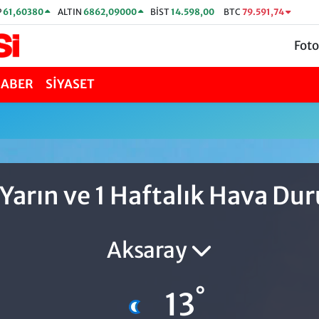
P
61,60380
ALTIN
6862,09000
BİST
14.598,00
BTC
79.591,74
Foto
HABER
SİYASET
u
 Yarın ve 1 Haftalık Hava D
Aksaray
°
13