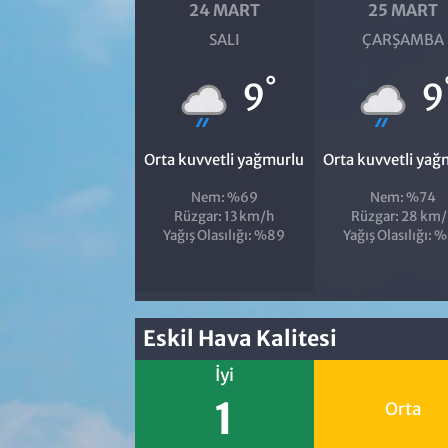
24 MART
25 MART
SALI
ÇARŞAMBA
°
9
9
Orta kuvvetli yağmurlu
Orta kuvvetli yağ
Nem: %69
Nem: %74
Rüzgar: 13 km/h
Rüzgar: 28 km
Yağış Olasılığı: %89
Yağış Olasılığı: 
Eskil Hava Kalitesi
İyi
1
Orta