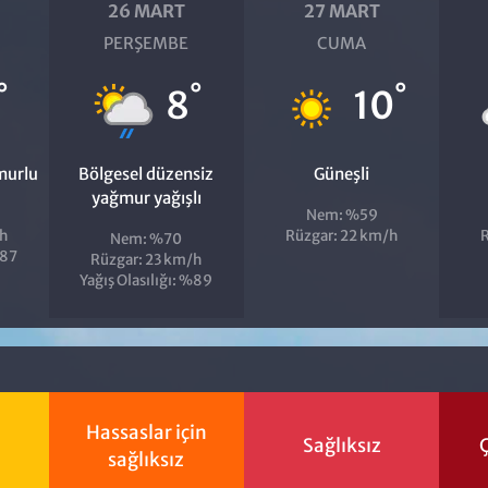
26 MART
27 MART
PERŞEMBE
CUMA
°
°
°
8
10
murlu
Bölgesel düzensiz
Güneşli
yağmur yağışlı
Nem: %59
/h
Rüzgar: 22 km/h
R
Nem: %70
%87
Rüzgar: 23 km/h
Yağış Olasılığı: %89
Hassaslar için
Sağlıksız
Ç
sağlıksız