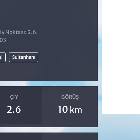
iy Noktası: 2.6,
:03
şi
Sultanhanı
ÇIY
GÖRÜŞ
2.6
10
km