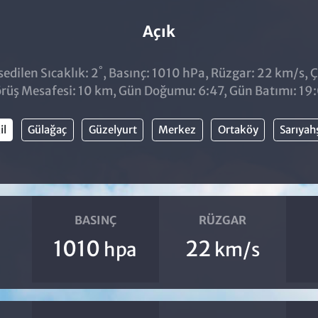
Açık
°
edilen Sıcaklık: 2
, Basınç: 1010 hPa, Rüzgar: 22 km/s, Ç
rüş Mesafesi: 10 km, Gün Doğumu: 6:47, Gün Batımı: 19
il
Gülağaç
Güzelyurt
Merkez
Ortaköy
Sarıyah
BASINÇ
RÜZGAR
1010
22
hpa
km/s