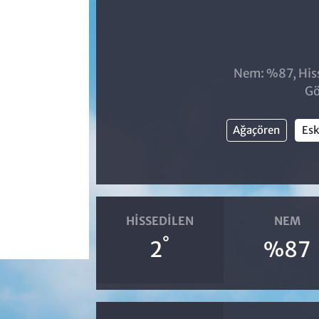
Nem: %87, Hiss
Gö
Ağaçören
Esk
HISSEDILEN
NEM
°
2
%87