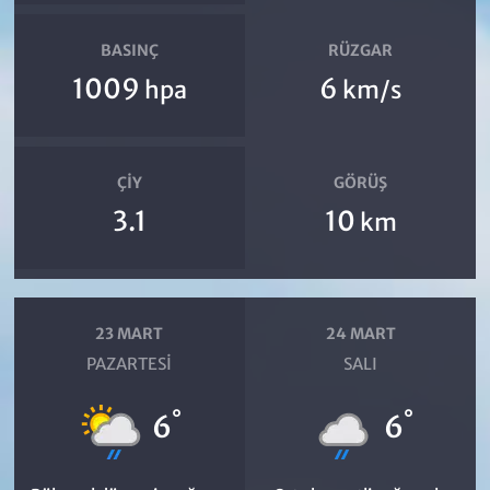
BASINÇ
RÜZGAR
1009
6
hpa
km/s
ÇIY
GÖRÜŞ
3.1
10
km
23 MART
24 MART
PAZARTESI
SALI
°
°
6
6