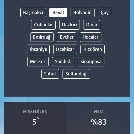
Başmakçı
Bayat
Bolvadin
Çay
Çobanlar
Dazkırı
Dinar
Emirdağ
Evciler
Hocalar
İhsaniye
İscehisar
Kızılören
Merkez
Sandıklı
Sinanpaşa
Şuhut
Sultandağı
HISSEDILEN
NEM
°
5
%83