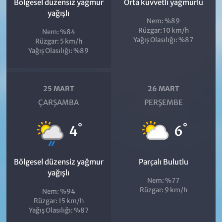
Bölgesel düzensiz yağmur
Orta kuvvetli yağmurlu
yağışlı
Nem: %89
Rüzgar: 10 km/h
Nem: %84
Yağış Olasılığı: %87
Rüzgar: 5 km/h
Yağış Olasılığı: %89
25 MART
26 MART
ÇARŞAMBA
PERŞEMBE
°
°
4
6
Bölgesel düzensiz yağmur
Parçalı Bulutlu
yağışlı
Nem: %77
Rüzgar: 9 km/h
Nem: %94
Rüzgar: 15 km/h
Yağış Olasılığı: %87