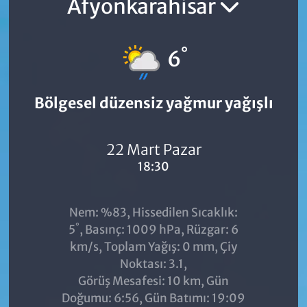
Afyonkarahisar
°
6
Bölgesel düzensiz yağmur yağışlı
22 Mart Pazar
18:30
Nem: %83, Hissedilen Sıcaklık:
°
5
, Basınç: 1009 hPa, Rüzgar: 6
km/s, Toplam Yağış: 0 mm, Çiy
Noktası: 3.1,
Görüş Mesafesi: 10 km, Gün
Doğumu: 6:56, Gün Batımı: 19:09