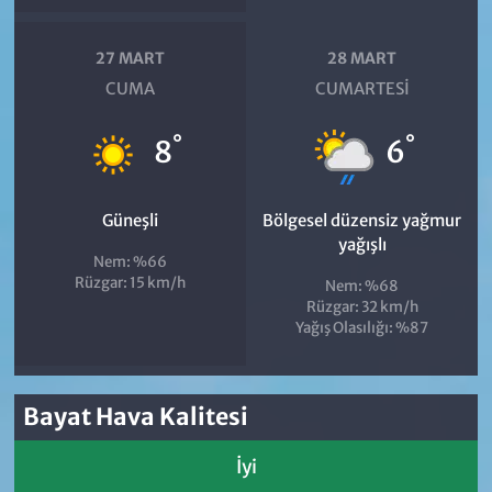
27 MART
28 MART
CUMA
CUMARTESI
°
°
8
6
Güneşli
Bölgesel düzensiz yağmur
yağışlı
Nem: %66
Rüzgar: 15 km/h
Nem: %68
Rüzgar: 32 km/h
Yağış Olasılığı: %87
Bayat Hava Kalitesi
İyi