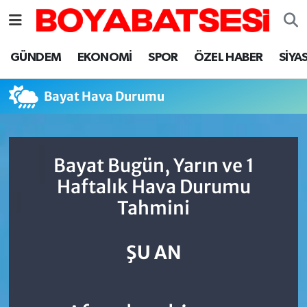
Sinop Nöbetçi Eczaneler
GÜNDEM
EKONOMİ
SPOR
ÖZEL HABER
SİYA
Sinop Hava Durumu
Bayat Hava Durumu
Sinop Namaz Vakitleri
Sinop Trafik Yoğunluk Haritası
Bayat Bugün, Yarın ve 1
Haftalık Hava Durumu
Süper Lig Puan Durumu ve Fikstür
Tahmini
Tüm Manşetler
ŞU AN
Son Dakika Haberleri
Haber Arşivi