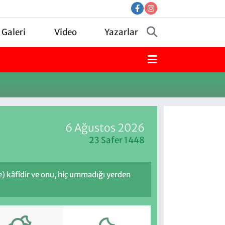
 Galeri
Video
Yazarlar
6 Ağustos 2026
23 Safer 1448
de) kâfîdir ve onu, hiç ummadığı yerden