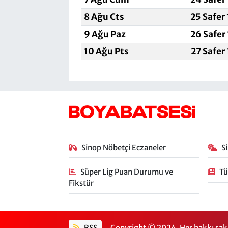
8 Ağu Cts
25 Safer
9 Ağu Paz
26 Safer
10 Ağu Pts
27 Safer
Sinop Nöbetçi Eczaneler
S
Süper Lig Puan Durumu ve
Tü
Fikstür
RSS
Copyright © 2024. Her hakkı sakl