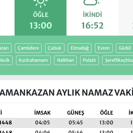
ÖĞLE
İKINDI
5
13:00
16:52
zarı
Çamlıdere
Çubuk
Elmadağ
Evren
Güdül
lecik
Kızılcahamam
Nallıhan
Polatlı
Şereflikoçhis
AMANKAZAN AYLIK NAMAZ VAKI
İ
İMSAK
GÜNEŞ
ÖĞLE
İ
 1448
04:05
05:45
13:00
1
 1448
04:06
05:46
13:00