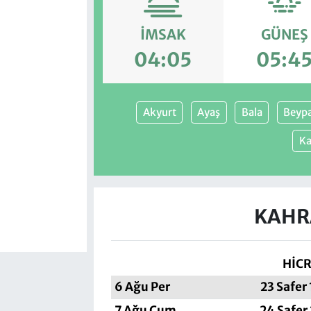
İMSAK
GÜNEŞ
04:05
05:4
Akyurt
Ayaş
Bala
Beypa
Ka
KAHR
HİCR
6 Ağu Per
23 Safer
7 Ağu Cum
24 Safer