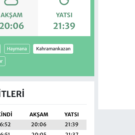
AKŞAM
YATSI
20:06
21:39
Haymana
Kahramankazan
ar
TLERI
KINDI
AKŞAM
YATSI
6:52
20:06
21:39
16:51
20:05
21:37