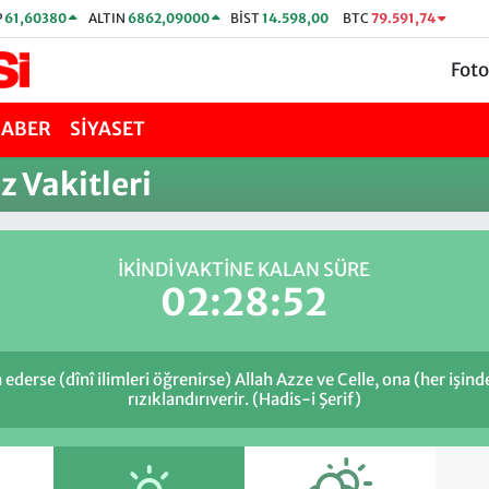
P
61,60380
ALTIN
6862,09000
BİST
14.598,00
BTC
79.591,74
Foto
HABER
SİYASET
Vakitleri
İKINDI VAKTİNE KALAN SÜRE
02:28:52
ederse (dînî ilimleri öğrenirse) Allah Azze ve Celle, ona (her işin
rızıklandırıverir. (Hadis-i Şerif)