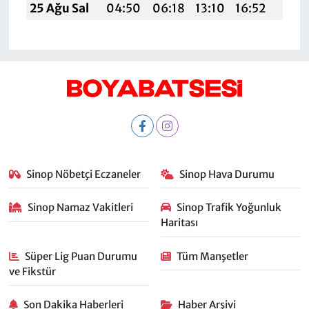
25 Ağu Sal
04:50
06:18
13:10
16:52
19:5
Sinop Nöbetçi Eczaneler
Sinop Hava Durumu
Sinop Namaz Vakitleri
Sinop Trafik Yoğunluk
Haritası
Süper Lig Puan Durumu
Tüm Manşetler
ve Fikstür
Son Dakika Haberleri
Haber Arşivi