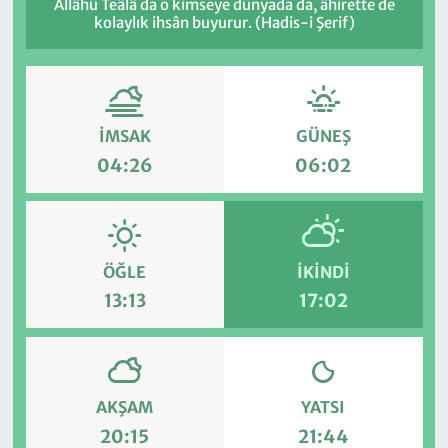
Allâhü Teâlâ da o kimseye dünyada da, âhirette de
kolaylık ihsân buyurur. (Hadis-i Şerif)
İMSAK
GÜNEŞ
04:26
06:02
ÖĞLE
İKINDI
13:13
17:02
AKŞAM
YATSI
20:15
21:44