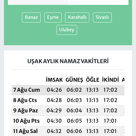
Banaz
Eşme
Karahallı
Sivaslı
Ulubey
UŞAK AYLIK NAMAZ VAKITLERI
İMSAK
GÜNEŞ
ÖĞLE
İKINDI
AKŞ
7 Ağu Cum
04:26
06:02
13:13
17:02
20:1
8 Ağu Cts
04:28
06:03
13:13
17:02
20:1
9 Ağu Paz
04:29
06:04
13:13
17:02
20:1
10 Ağu Pts
04:30
06:05
13:13
17:01
20:1
11 Ağu Sal
04:32
06:06
13:13
17:01
20:1