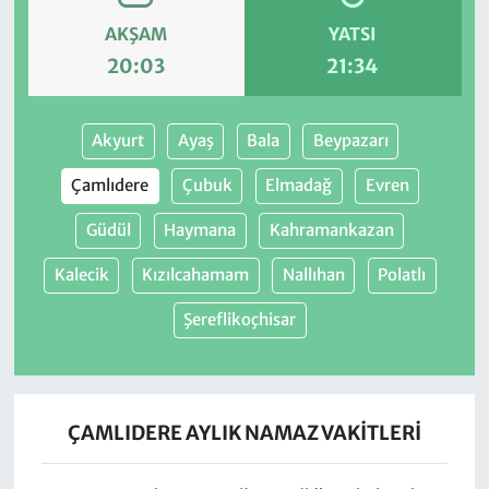
AKŞAM
YATSI
20:03
21:34
Akyurt
Ayaş
Bala
Beypazarı
Çamlıdere
Çubuk
Elmadağ
Evren
Güdül
Haymana
Kahramankazan
Kalecik
Kızılcahamam
Nallıhan
Polatlı
Şereflikoçhisar
ÇAMLIDERE AYLIK NAMAZ VAKITLERI