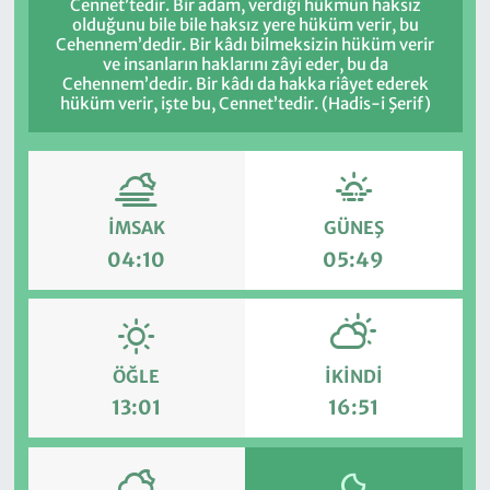
Cennet’tedir. Bir adam, verdiği hükmün haksız
olduğunu bile bile haksız yere hüküm verir, bu
Cehennem’dedir. Bir kâdı bilmeksizin hüküm verir
ve insanların haklarını zâyi eder, bu da
Cehennem’dedir. Bir kâdı da hakka riâyet ederek
hüküm verir, işte bu, Cennet’tedir. (Hadis-i Şerif)
İMSAK
GÜNEŞ
04:10
05:49
ÖĞLE
İKINDI
13:01
16:51