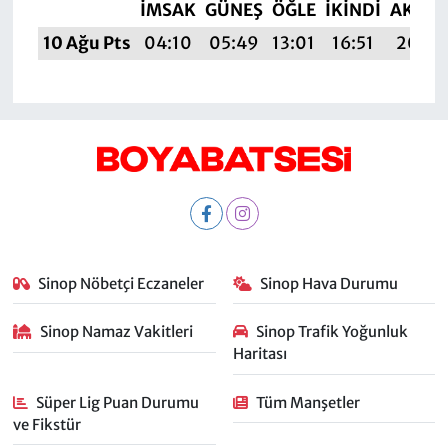
İMSAK
GÜNEŞ
ÖĞLE
İKINDI
AKŞA
10 Ağu Pts
04:10
05:49
13:01
16:51
20:03
Sinop Nöbetçi Eczaneler
Sinop Hava Durumu
Sinop Namaz Vakitleri
Sinop Trafik Yoğunluk
Haritası
Süper Lig Puan Durumu
Tüm Manşetler
ve Fikstür