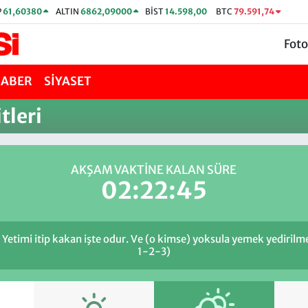
P
61,60380
ALTIN
6862,09000
BİST
14.598,00
BTC
79.591,74
Foto
HABER
SİYASET
tleri
AKŞAM VAKTİNE KALAN SÜRE
02:22:45
 Yetimi itip kakan işte odur. Ve (o kimse) yoksula yemek yedirilm
1-2-3)