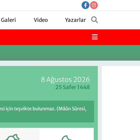
 Galeri
Video
Yazarlar
8 Ağustos 2026
25 Safer 1448
esi için teşvikte bulunmaz. (Mâûn Sûresi,