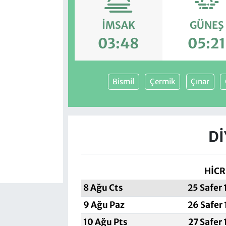
İMSAK
GÜNEŞ
03:48
05:21
Bismil
Çermik
Çınar
DI
HİCR
8 Ağu Cts
25 Safer
9 Ağu Paz
26 Safer
10 Ağu Pts
27 Safer