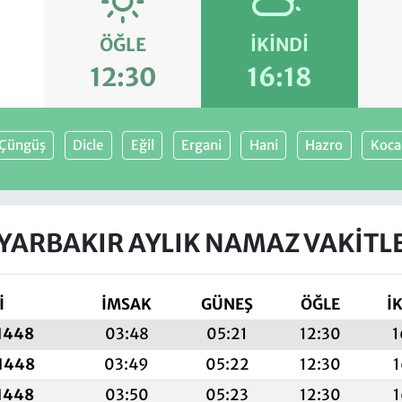
ÖĞLE
İKINDI
12:30
16:18
Çüngüş
Dicle
Eğil
Ergani
Hani
Hazro
Koca
YARBAKIR AYLIK NAMAZ VAKITL
İ
İMSAK
GÜNEŞ
ÖĞLE
İ
 1448
03:48
05:21
12:30
1
 1448
03:49
05:22
12:30
1
 1448
03:50
05:23
12:30
1