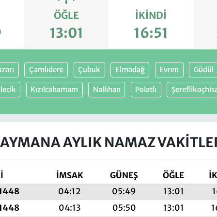
ÖĞLE
İKINDI
9
13:01
16:51
zarı
Çamlıdere
Çubuk
Elmadağ
Evren
Güdül
lecik
Kızılcahamam
Nallıhan
Polatlı
Şereflikoçhis
AYMANA AYLIK NAMAZ VAKITLE
İ
İMSAK
GÜNEŞ
ÖĞLE
İ
 1448
04:12
05:49
13:01
1
 1448
04:13
05:50
13:01
1