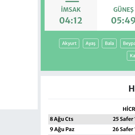
İMSAK
GÜNEŞ
04:12
05:4
Akyurt
Ayaş
Bala
Beypa
Ka
H
HİCR
8 Ağu Cts
25 Safer
9 Ağu Paz
26 Safer