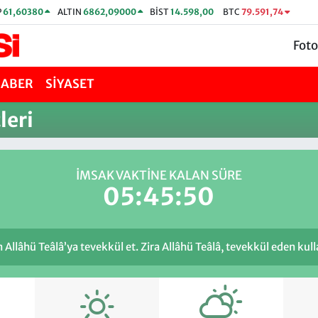
P
61,60380
ALTIN
6862,09000
BİST
14.598,00
BTC
79.591,74
Foto
HABER
SİYASET
eri
İMSAK VAKTİNE KALAN SÜRE
05:45:50
llâhü Teâlâ’ya tevekkül et. Zira Allâhü Teâlâ, tevekkül eden kulla