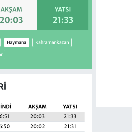
AKŞAM
YATSI
20:03
21:33
Haymana
Kahramankazan
ar
RI
KINDI
AKŞAM
YATSI
6:51
20:03
21:33
6:50
20:02
21:31