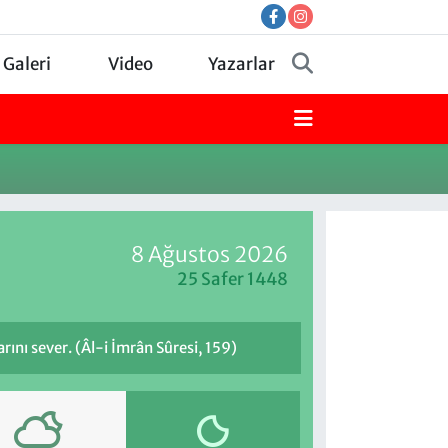
 Galeri
Video
Yazarlar
8 Ağustos 2026
25 Safer 1448
rını sever. (Âl-i İmrân Sûresi, 159)