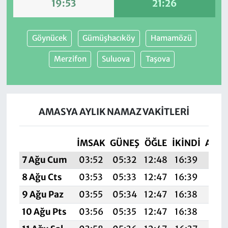
19:53
21:26
Göynücek
Gümüşhacıköy
Hamamözü
Merzifon
Suluova
Taşova
AMASYA AYLIK NAMAZ VAKITLERI
İMSAK
GÜNEŞ
ÖĞLE
İKINDI
AKŞ
7 Ağu Cum
03:52
05:32
12:48
16:39
19:5
8 Ağu Cts
03:53
05:33
12:47
16:39
19:5
9 Ağu Paz
03:55
05:34
12:47
16:38
19:5
10 Ağu Pts
03:56
05:35
12:47
16:38
19: