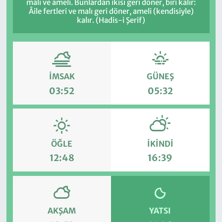
malı ve ameli. Bunlardan ikisi geri döner, biri kalır:
Âile fertleri ve malı geri döner, ameli (kendisiyle)
kalır. (Hadis-i Şerif)
İMSAK
GÜNEŞ
03:52
05:32
ÖĞLE
İKINDI
12:48
16:39
AKŞAM
YATSI