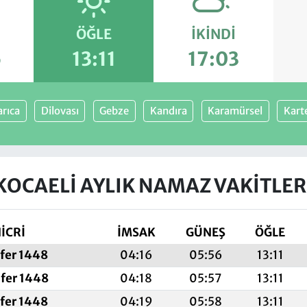
ÖĞLE
İKINDI
6
13:11
17:03
rıca
Dilovası
Gebze
Kandıra
Karamürsel
Kart
KOCAELI AYLIK NAMAZ VAKITLER
İCRİ
İMSAK
GÜNEŞ
ÖĞLE
afer 1448
04:16
05:56
13:11
fer 1448
04:18
05:57
13:11
afer 1448
04:19
05:58
13:11