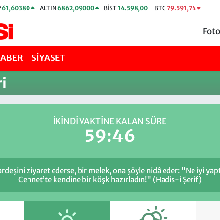
P
61,60380
ALTIN
6862,09000
BİST
14.598,00
BTC
79.591,74
Foto
HABER
SİYASET
i
İKINDI VAKTİNE KALAN SÜRE
59:46
ardeşini ziyaret ederse, bir melek, ona şöyle nidâ eder: "Ne iyi ya
Cennet’te kendine bir köşk hazırladın!" (Hadis-i Şerif)