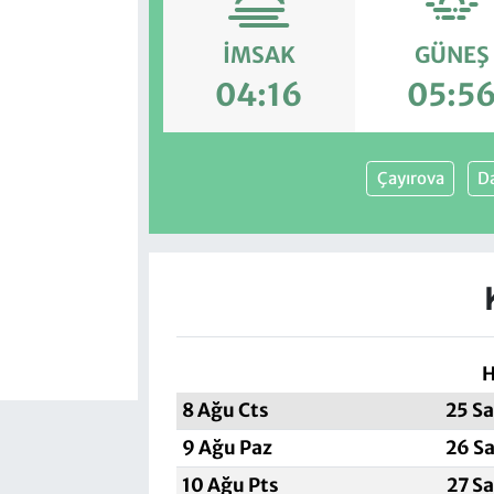
İMSAK
GÜNEŞ
04:16
05:5
Çayırova
Da
H
8 Ağu Cts
25 S
9 Ağu Paz
26 Sa
10 Ağu Pts
27 S