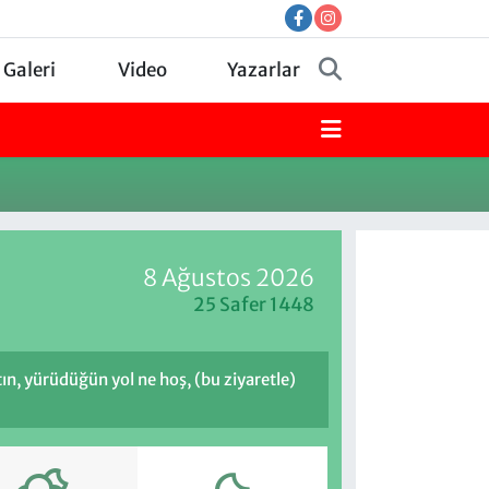
 Galeri
Video
Yazarlar
8 Ağustos 2026
25 Safer 1448
ptın, yürüdüğün yol ne hoş, (bu ziyaretle)