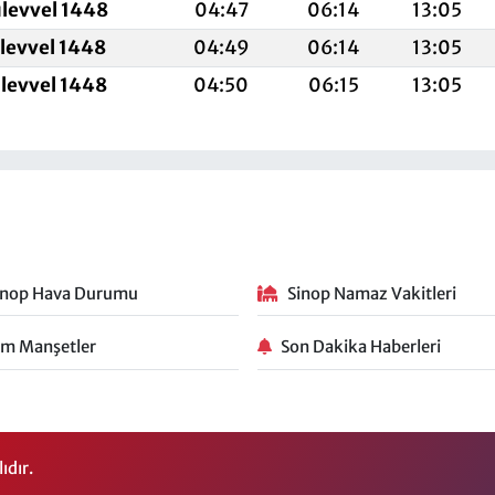
ulevvel 1448
04:47
06:14
13:05
ulevvel 1448
04:49
06:14
13:05
ulevvel 1448
04:50
06:15
13:05
inop Hava Durumu
Sinop Namaz Vakitleri
m Manşetler
Son Dakika Haberleri
ıdır.