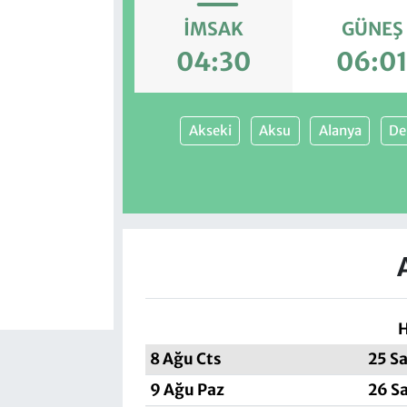
İMSAK
GÜNEŞ
04:30
06:0
Akseki
Aksu
Alanya
De
H
8 Ağu Cts
25 S
9 Ağu Paz
26 S