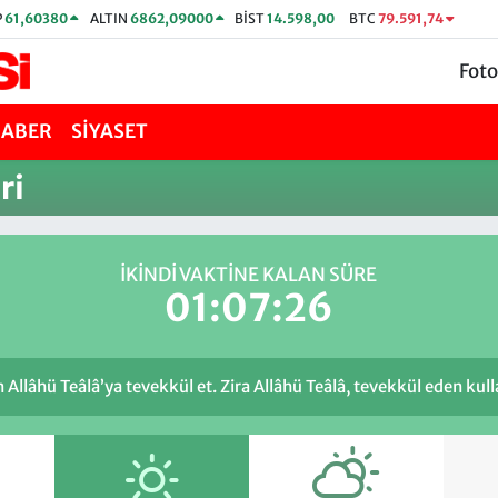
P
61,60380
ALTIN
6862,09000
BİST
14.598,00
BTC
79.591,74
Foto
HABER
SİYASET
ri
İKINDI VAKTİNE KALAN SÜRE
01:07:26
llâhü Teâlâ’ya tevekkül et. Zira Allâhü Teâlâ, tevekkül eden kulla