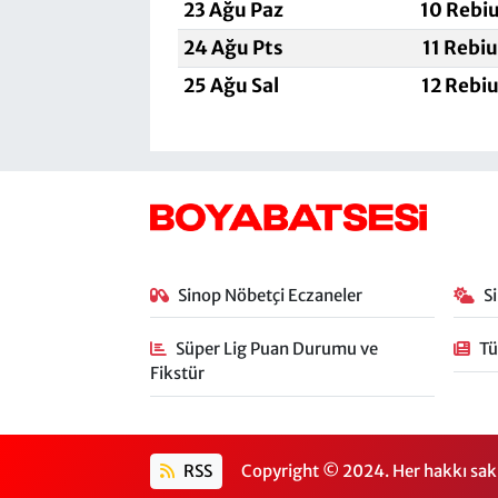
23 Ağu Paz
10 Rebi
24 Ağu Pts
11 Rebi
25 Ağu Sal
12 Rebi
Sinop Nöbetçi Eczaneler
S
Süper Lig Puan Durumu ve
Tü
Fikstür
RSS
Copyright © 2024. Her hakkı sakl