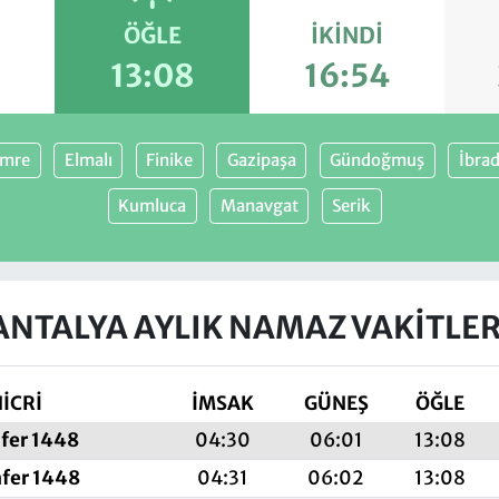
ÖĞLE
İKINDI
1
13:08
16:54
mre
Elmalı
Finike
Gazipaşa
Gündoğmuş
İbrad
Kumluca
Manavgat
Serik
ANTALYA AYLIK NAMAZ VAKITLER
İCRİ
İMSAK
GÜNEŞ
ÖĞLE
afer 1448
04:30
06:01
13:08
afer 1448
04:31
06:02
13:08