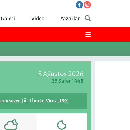
 Galeri
Video
Yazarlar
8 Ağustos 2026
25 Safer 1448
rını sever. (Âl-i İmrân Sûresi, 159)