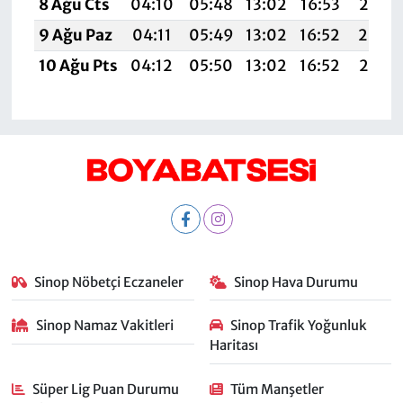
8 Ağu Cts
04:10
05:48
13:02
16:53
20:0
9 Ağu Paz
04:11
05:49
13:02
16:52
20:0
10 Ağu Pts
04:12
05:50
13:02
16:52
20:0
Sinop Nöbetçi Eczaneler
Sinop Hava Durumu
Sinop Namaz Vakitleri
Sinop Trafik Yoğunluk
Haritası
Süper Lig Puan Durumu
Tüm Manşetler