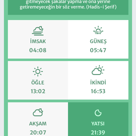
gitmeyecek şakalar yapma ve ona yerine
getiremeyeceğin bir söz verme. (Hadis-i Şerif)
İMSAK
GÜNEŞ
04:08
05:47
ÖĞLE
İKINDI
13:02
16:53
AKŞAM
YATSI
20:07
21:39