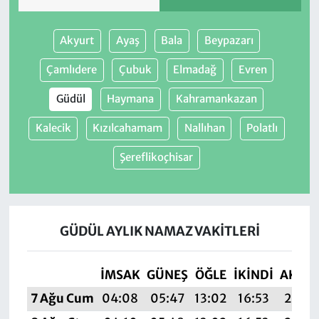
Akyurt
Ayaş
Bala
Beypazarı
Çamlıdere
Çubuk
Elmadağ
Evren
Güdül
Haymana
Kahramankazan
Kalecik
Kızılcahamam
Nallıhan
Polatlı
Şereflikoçhisar
GÜDÜL AYLIK NAMAZ VAKITLERI
İMSAK
GÜNEŞ
ÖĞLE
İKINDI
AKŞA
7 Ağu Cum
04:08
05:47
13:02
16:53
20:0