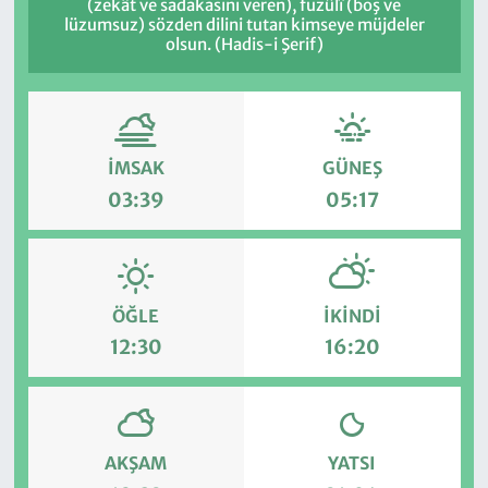
(zekât ve sadakasını veren), fuzûlî (boş ve
lüzumsuz) sözden dilini tutan kimseye müjdeler
olsun. (Hadis-i Şerif)
İMSAK
GÜNEŞ
03:39
05:17
ÖĞLE
İKINDI
12:30
16:20
AKŞAM
YATSI