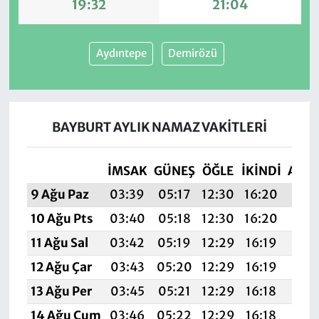
19:32
21:04
Aydıntepe
Demirözü
BAYBURT AYLIK NAMAZ VAKITLERI
İMSAK
GÜNEŞ
ÖĞLE
İKINDI
AKŞ
9 Ağu Paz
03:39
05:17
12:30
16:20
19:
10 Ağu Pts
03:40
05:18
12:30
16:20
19:3
11 Ağu Sal
03:42
05:19
12:29
16:19
19:
12 Ağu Çar
03:43
05:20
12:29
16:19
19:
13 Ağu Per
03:45
05:21
12:29
16:18
19:
14 Ağu Cum
03:46
05:22
12:29
16:18
19: