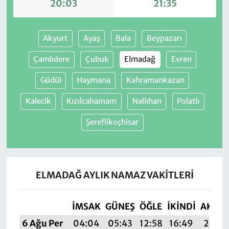
20:03
21:35
Akyurt
Ayaş
Bala
Beypazarı
Çamlıdere
Çubuk
Elmadağ
Evren
Güdül
Haymana
Kahramankazan
Kalecik
Kızılcahamam
Nallıhan
Polatlı
Şereflikoçhisar
ELMADAĞ AYLIK NAMAZ VAKITLERI
İMSAK
GÜNEŞ
ÖĞLE
İKINDI
AKŞA
6 Ağu Per
04:04
05:43
12:58
16:49
20:03