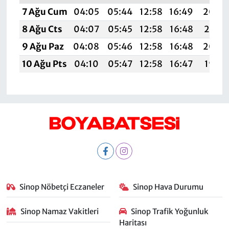
7 Ağu Cum
04:05
05:44
12:58
16:49
20:0
8 Ağu Cts
04:07
05:45
12:58
16:48
20:01
9 Ağu Paz
04:08
05:46
12:58
16:48
20:0
10 Ağu Pts
04:10
05:47
12:58
16:47
19:58
Sinop Nöbetçi Eczaneler
Sinop Hava Durumu
Sinop Namaz Vakitleri
Sinop Trafik Yoğunluk
Haritası