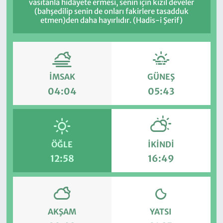
vasıtanla hidâyete ermesi, senin için kızıl develer
(bahşedilip senin de onları fakirlere tasadduk
etmen)den daha hayırlıdır. (Hadis-i Şerif)
İMSAK
GÜNEŞ
04:04
05:43
ÖĞLE
İKINDI
12:58
16:49
AKŞAM
YATSI