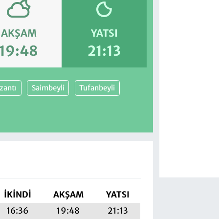
AKŞAM
YATSI
19:48
21:13
zantı
Saimbeyli
Tufanbeyli
İKINDI
AKŞAM
YATSI
16:36
19:48
21:13