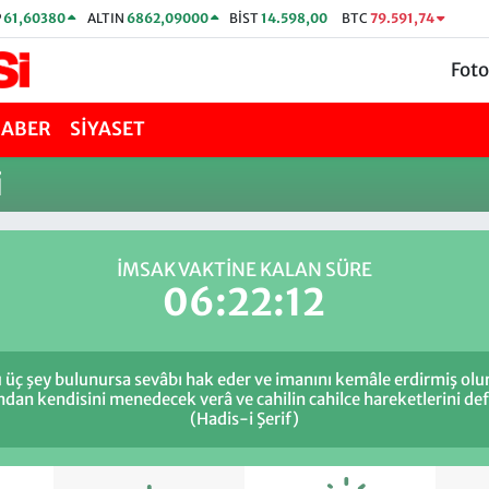
P
61,60380
ALTIN
6862,09000
BİST
14.598,00
BTC
79.591,74
Foto
HABER
SİYASET
i
İMSAK VAKTİNE KALAN SÜRE
06:22:12
 üç şey bulunursa sevâbı hak eder ve imanını kemâle erdirmiş olur
ından kendisini menedecek verâ ve cahilin cahilce hareketlerini d
(Hadis-i Şerif)