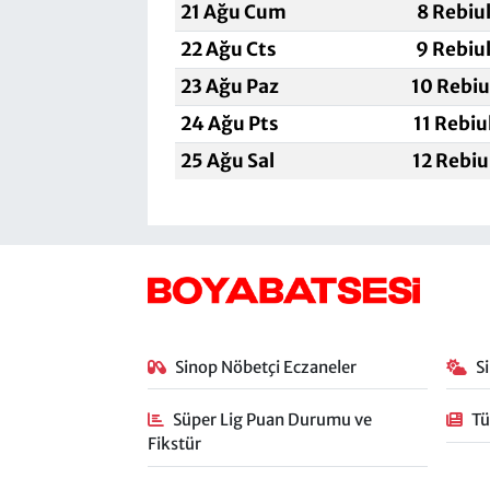
21 Ağu Cum
8 Rebiu
22 Ağu Cts
9 Rebiu
23 Ağu Paz
10 Rebiu
24 Ağu Pts
11 Rebiu
25 Ağu Sal
12 Rebiu
Sinop Nöbetçi Eczaneler
S
Süper Lig Puan Durumu ve
Tü
Fikstür