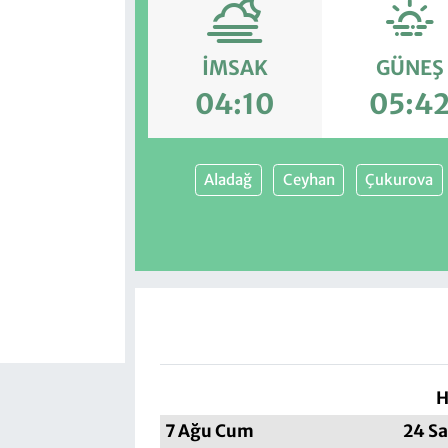
İMSAK
GÜNEŞ
04:10
05:4
Aladağ
Ceyhan
Çukurova
H
7 Ağu Cum
24 Sa