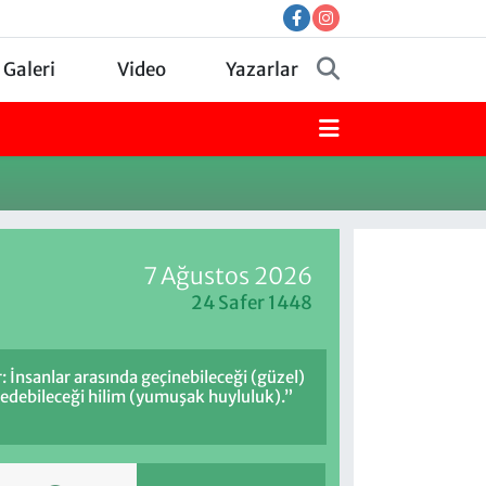
 Galeri
Video
Yazarlar
7 Ağustos 2026
24 Safer 1448
: İnsanlar arasında geçinebileceği (güzel)
efedebileceği hilim (yumuşak huyluluk).”