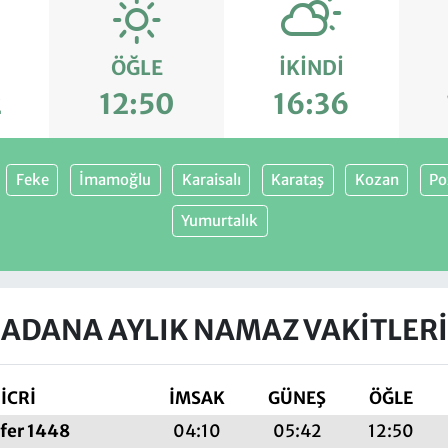
ÖĞLE
İKINDI
2
12:50
16:36
Feke
İmamoğlu
Karaisalı
Karataş
Kozan
Po
Yumurtalık
ADANA AYLIK NAMAZ VAKITLERI
İCRİ
İMSAK
GÜNEŞ
ÖĞLE
fer 1448
04:10
05:42
12:50