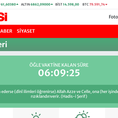
P
61,60380
ALTIN
6862,09000
BİST
14.598,00
BTC
79.591,74
Foto
HABER
SİYASET
ri
ÖĞLE VAKTİNE KALAN SÜRE
06:09:25
ederse (dînî ilimleri öğrenirse) Allah Azze ve Celle, ona (her işin
rızıklandırıverir. (Hadis-i Şerif)