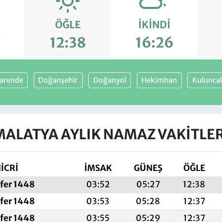
ÖĞLE
İKINDI
7
12:38
16:26
arende
Doğanşehir
Doğanyol
Hekimhan
Kulunca
MALATYA AYLIK NAMAZ VAKITLER
İCRİ
İMSAK
GÜNEŞ
ÖĞLE
fer 1448
03:52
05:27
12:38
fer 1448
03:53
05:28
12:37
fer 1448
03:55
05:29
12:37