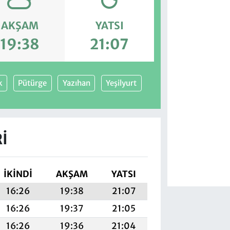
AKŞAM
YATSI
19:38
21:07
k
Pütürge
Yazıhan
Yeşilyurt
I
İKINDI
AKŞAM
YATSI
16:26
19:38
21:07
16:26
19:37
21:05
16:26
19:36
21:04