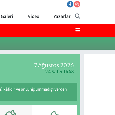
 Galeri
Video
Yazarlar
7 Ağustos 2026
24 Safer 1448
de) kâfîdir ve onu, hiç ummadığı yerden