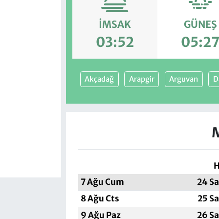
İMSAK
GÜNEŞ
03:52
05:2
Akçadağ
Arapgir
Arguvan
D
H
7 Ağu Cum
24 Sa
8 Ağu Cts
25 Sa
9 Ağu Paz
26 Sa