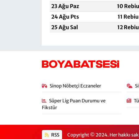
23 Ağu Paz
10 Rebiu
24 Ağu Pts
11 Rebiu
25 Ağu Sal
12 Rebiu
Sinop Nöbetçi Eczaneler
S
Süper Lig Puan Durumu ve
Tü
Fikstür
RSS
Copyright © 2024. Her hakkı sakl