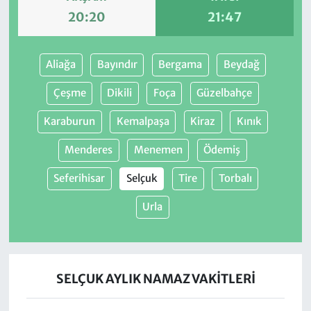
20:20
21:47
Aliağa
Bayındır
Bergama
Beydağ
Çeşme
Dikili
Foça
Güzelbahçe
Karaburun
Kemalpaşa
Kiraz
Kınık
Menderes
Menemen
Ödemiş
Seferihisar
Selçuk
Tire
Torbalı
Urla
SELÇUK AYLIK NAMAZ VAKITLERI