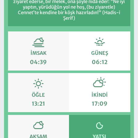
ziyaret ederse, bir melek, ona şöyle nidâ eder: "Ne iyi
yaptın, yürüdüğün yol ne hoş, (bu ziyaretle)
Cennet’te kendine bir köşk hazırladın!" (Hadis-i
Şerif)
İMSAK
GÜNEŞ
04:39
06:12
ÖĞLE
İKINDI
13:21
17:09
AKŞAM
YATSI