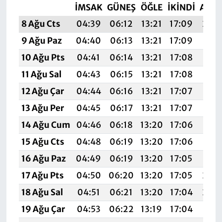
İMSAK
GÜNEŞ
ÖĞLE
İKINDI
AKŞ
8 Ağu Cts
04:39
06:12
13:21
17:09
20:
9 Ağu Paz
04:40
06:13
13:21
17:09
20:
10 Ağu Pts
04:41
06:14
13:21
17:08
20:1
11 Ağu Sal
04:43
06:15
13:21
17:08
20:1
12 Ağu Çar
04:44
06:16
13:21
17:07
20:1
13 Ağu Per
04:45
06:17
13:21
17:07
20:1
14 Ağu Cum
04:46
06:18
13:20
17:06
20:1
15 Ağu Cts
04:48
06:19
13:20
17:06
20:1
16 Ağu Paz
04:49
06:19
13:20
17:05
20:1
17 Ağu Pts
04:50
06:20
13:20
17:05
20:
18 Ağu Sal
04:51
06:21
13:20
17:04
20:
19 Ağu Çar
04:53
06:22
13:19
17:04
20: