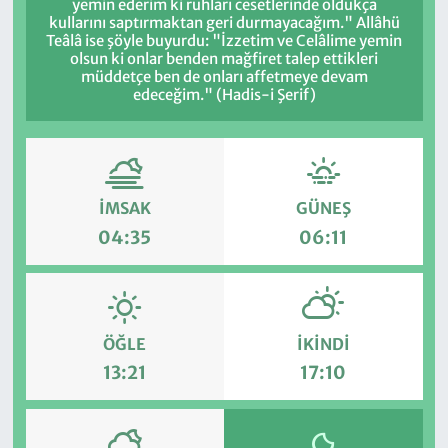
yemin ederim ki ruhları cesetlerinde oldukça
kullarını saptırmaktan geri durmayacağım." Allâhü
Teâlâ ise şöyle buyurdu: "İzzetim ve Celâlime yemin
olsun ki onlar benden mağfiret talep ettikleri
müddetçe ben de onları affetmeye devam
edeceğim." (Hadis-i Şerif)
İMSAK
GÜNEŞ
04:35
06:11
ÖĞLE
İKINDI
13:21
17:10