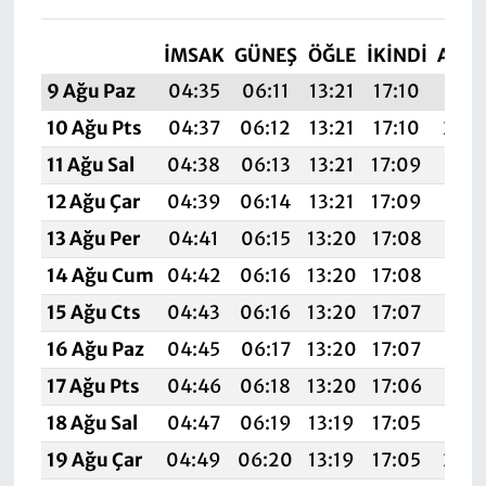
İMSAK
GÜNEŞ
ÖĞLE
İKINDI
AKŞ
9 Ağu Paz
04:35
06:11
13:21
17:10
20:2
10 Ağu Pts
04:37
06:12
13:21
17:10
20:
11 Ağu Sal
04:38
06:13
13:21
17:09
20:
12 Ağu Çar
04:39
06:14
13:21
17:09
20:1
13 Ağu Per
04:41
06:15
13:20
17:08
20:1
14 Ağu Cum
04:42
06:16
13:20
17:08
20:1
15 Ağu Cts
04:43
06:16
13:20
17:07
20:1
16 Ağu Paz
04:45
06:17
13:20
17:07
20:1
17 Ağu Pts
04:46
06:18
13:20
17:06
20:1
18 Ağu Sal
04:47
06:19
13:19
17:05
20:
19 Ağu Çar
04:49
06:20
13:19
17:05
20: