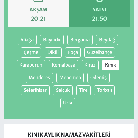
AKŞAM
YATSI
20:21
21:50
Aliağa
Bayındır
Bergama
Beydağ
Çeşme
Dikili
Foça
Güzelbahçe
Karaburun
Kemalpaşa
Kiraz
Kınık
Menderes
Menemen
Ödemiş
Seferihisar
Selçuk
Tire
Torbalı
Urla
KINIK AYLIK NAMAZ VAKITLERI