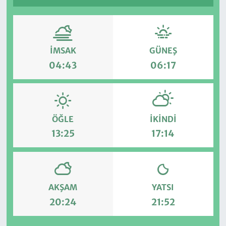
İMSAK
GÜNEŞ
04:43
06:17
ÖĞLE
İKINDI
13:25
17:14
AKŞAM
YATSI
20:24
21:52