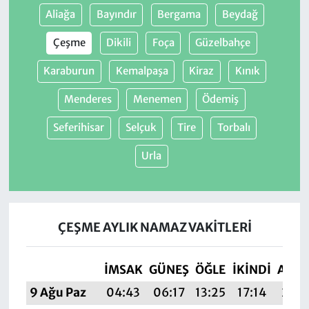
Aliağa
Bayındır
Bergama
Beydağ
Çeşme
Dikili
Foça
Güzelbahçe
Karaburun
Kemalpaşa
Kiraz
Kınık
Menderes
Menemen
Ödemiş
Seferihisar
Selçuk
Tire
Torbalı
Urla
ÇEŞME AYLIK NAMAZ VAKITLERI
İMSAK
GÜNEŞ
ÖĞLE
İKINDI
AKŞ
9 Ağu Paz
04:43
06:17
13:25
17:14
20:2