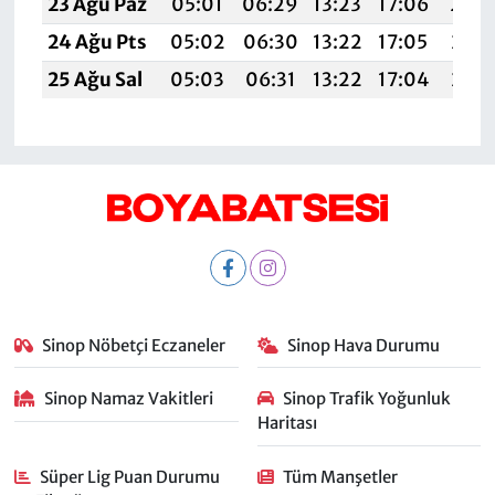
23 Ağu Paz
05:01
06:29
13:23
17:06
20:
24 Ağu Pts
05:02
06:30
13:22
17:05
20:0
25 Ağu Sal
05:03
06:31
13:22
17:04
20:0
Sinop Nöbetçi Eczaneler
Sinop Hava Durumu
Sinop Namaz Vakitleri
Sinop Trafik Yoğunluk
Haritası
Süper Lig Puan Durumu
Tüm Manşetler