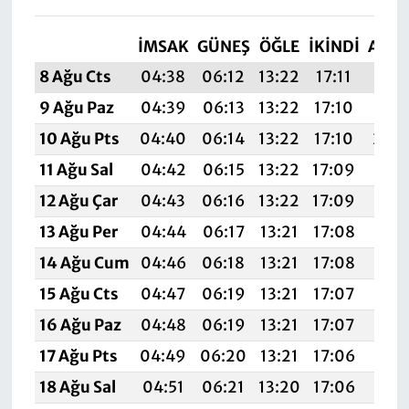
İMSAK
GÜNEŞ
ÖĞLE
İKINDI
AKŞ
8 Ağu Cts
04:38
06:12
13:22
17:11
20:
9 Ağu Paz
04:39
06:13
13:22
17:10
20:2
10 Ağu Pts
04:40
06:14
13:22
17:10
20:
11 Ağu Sal
04:42
06:15
13:22
17:09
20:
12 Ağu Çar
04:43
06:16
13:22
17:09
20:1
13 Ağu Per
04:44
06:17
13:21
17:08
20:1
14 Ağu Cum
04:46
06:18
13:21
17:08
20:1
15 Ağu Cts
04:47
06:19
13:21
17:07
20:1
16 Ağu Paz
04:48
06:19
13:21
17:07
20:1
17 Ağu Pts
04:49
06:20
13:21
17:06
20:1
18 Ağu Sal
04:51
06:21
13:20
17:06
20: