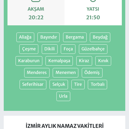
AKŞAM
YATSI
20:22
21:50
Aliağa
Bayındır
Bergama
Beydağ
Çeşme
Dikili
Foça
Güzelbahçe
Karaburun
Kemalpaşa
Kiraz
Kınık
Menderes
Menemen
Ödemiş
Seferihisar
Selçuk
Tire
Torbalı
Urla
İZMIR AYLIK NAMAZ VAKITLERI