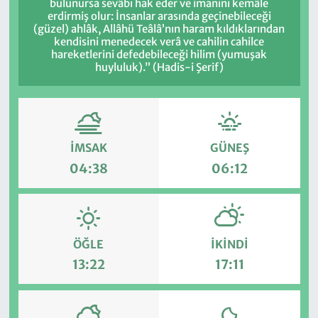
bulunursa sevâbı hak eder ve imanını kemâle
erdirmiş olur: İnsanlar arasında geçinebileceği
(güzel) ahlâk, Allâhü Teâlâ’nın haram kıldıklarından
kendisini menedecek verâ ve cahilin cahilce
hareketlerini defedebileceği hilim (yumuşak
huyluluk).” (Hadis-i Şerif)
İMSAK
GÜNEŞ
04:38
06:12
ÖĞLE
İKINDI
13:22
17:11