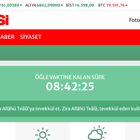
P
61,60380
ALTIN
6862,09000
BİST
14.598,00
BTC
79.591,74
Foto
HABER
SİYASET
ÖĞLE VAKTİNE KALAN SÜRE
08:42:25
llâhü Teâlâ’ya tevekkül et. Zira Allâhü Teâlâ, tevekkül eden kulla