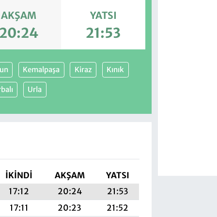
AKŞAM
YATSI
20:24
21:53
run
Kemalpaşa
Kiraz
Kınık
balı
Urla
İKINDI
AKŞAM
YATSI
17:12
20:24
21:53
17:11
20:23
21:52