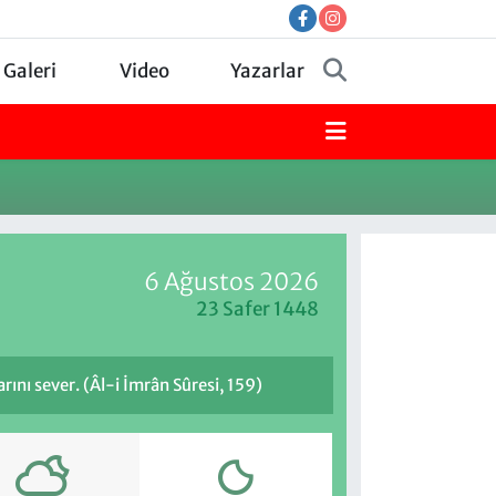
 Galeri
Video
Yazarlar
6 Ağustos 2026
23 Safer 1448
rını sever. (Âl-i İmrân Sûresi, 159)