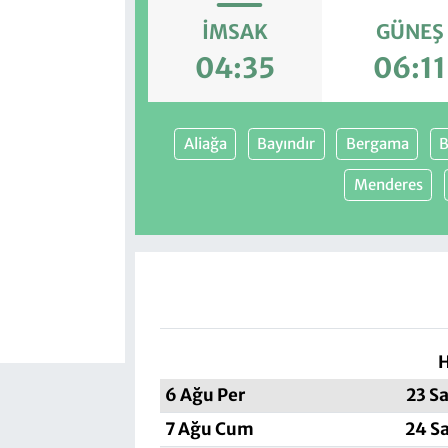
İMSAK
GÜNEŞ
04:35
06:11
Aliağa
Bayındır
Bergama
B
Menderes
H
6 Ağu Per
23 S
7 Ağu Cum
24 S