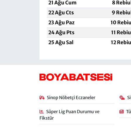
21 Ağu Cum
8 Rebiu
22 Ağu Cts
9 Rebiu
23 Ağu Paz
10 Rebi
24 Ağu Pts
11 Rebi
25 Ağu Sal
12 Rebi
Sinop Nöbetçi Eczaneler
S
Süper Lig Puan Durumu ve
Tü
Fikstür