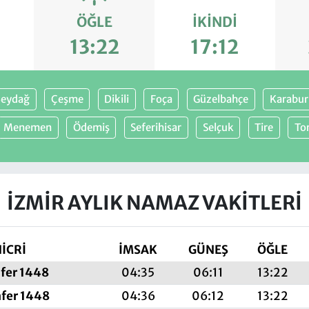
ÖĞLE
İKINDI
13:22
17:12
eydağ
Çeşme
Dikili
Foça
Güzelbahçe
Karabu
Menemen
Ödemiş
Seferihisar
Selçuk
Tire
Tor
İZMIR AYLIK NAMAZ VAKITLERI
İCRİ
İMSAK
GÜNEŞ
ÖĞLE
afer 1448
04:35
06:11
13:22
afer 1448
04:36
06:12
13:22