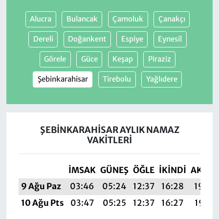
Alucra
Bulancak
Çamoluk
Çanakçı
Dereli
Doğankent
Espiye
Eynesil
Görele
Güce
Keşap
Piraziz
Şebinkarahisar
Tirebolu
Yağlıdere
ŞEBINKARAHISAR AYLIK NAMAZ
VAKITLERI
İMSAK
GÜNEŞ
ÖĞLE
İKINDI
AKŞA
9 Ağu Paz
03:46
05:24
12:37
16:28
19:40
10 Ağu Pts
03:47
05:25
12:37
16:27
19:38