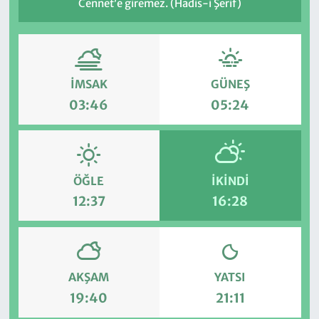
Cennet’e giremez. (Hadis-i Şerif)
İMSAK
GÜNEŞ
03:46
05:24
ÖĞLE
İKINDI
12:37
16:28
AKŞAM
YATSI
19:40
21:11