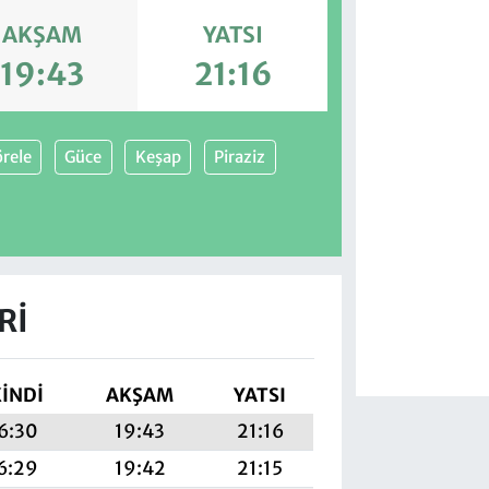
AKŞAM
YATSI
19:43
21:16
rele
Güce
Keşap
Piraziz
RI
KINDI
AKŞAM
YATSI
6:30
19:43
21:16
6:29
19:42
21:15