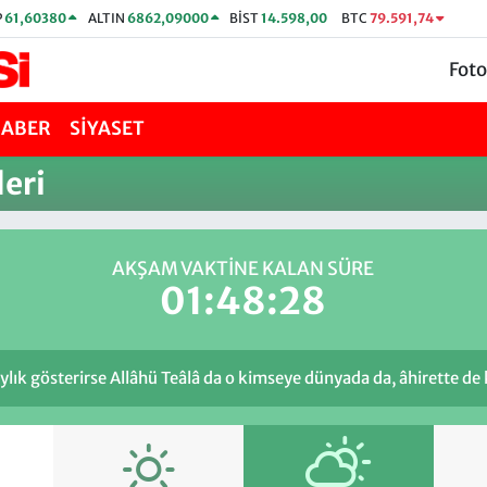
P
61,60380
ALTIN
6862,09000
BİST
14.598,00
BTC
79.591,74
Foto
HABER
SİYASET
eri
AKŞAM VAKTİNE KALAN SÜRE
01:48:28
aylık gösterirse Allâhü Teâlâ da o kimseye dünyada da, âhirette de 