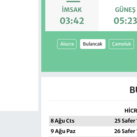
İMSAK
GÜNEŞ
03:42
05:2
Alucra
Bulancak
Çamoluk
B
HİCR
8 Ağu Cts
25 Safer
9 Ağu Paz
26 Safer