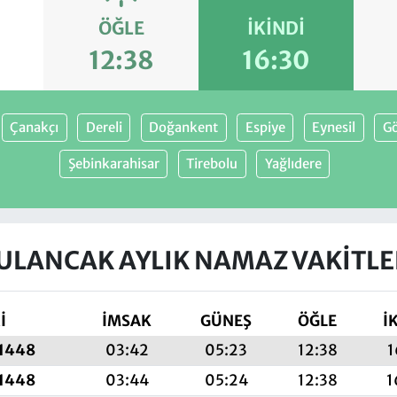
ÖĞLE
İKINDI
3
12:38
16:30
Çanakçı
Dereli
Doğankent
Espiye
Eynesil
Gö
Şebinkarahisar
Tirebolu
Yağlıdere
ULANCAK AYLIK NAMAZ VAKITLE
İ
İMSAK
GÜNEŞ
ÖĞLE
İ
 1448
03:42
05:23
12:38
1
 1448
03:44
05:24
12:38
1