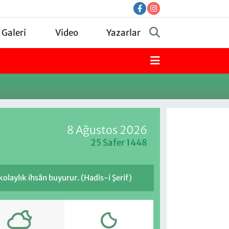
 Galeri
Video
Yazarlar
8 Ağustos 2026
25 Safer 1448
kolaylık ihsân buyurur. (Hadis-i Şerif)