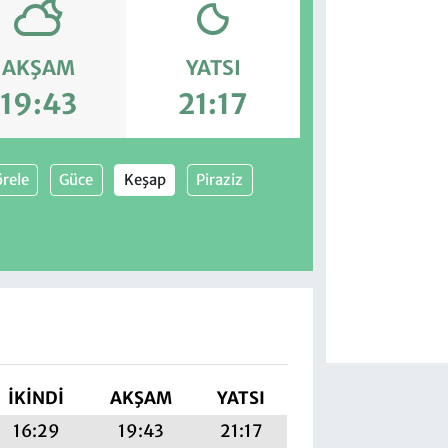
AKŞAM
YATSI
19:43
21:17
rele
Güce
Keşap
Piraziz
İKINDI
AKŞAM
YATSI
16:29
19:43
21:17