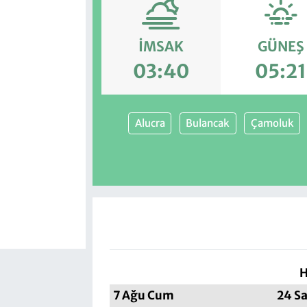
İMSAK
GÜNEŞ
03:40
05:21
Alucra
Bulancak
Çamoluk
H
7 Ağu Cum
24 Sa