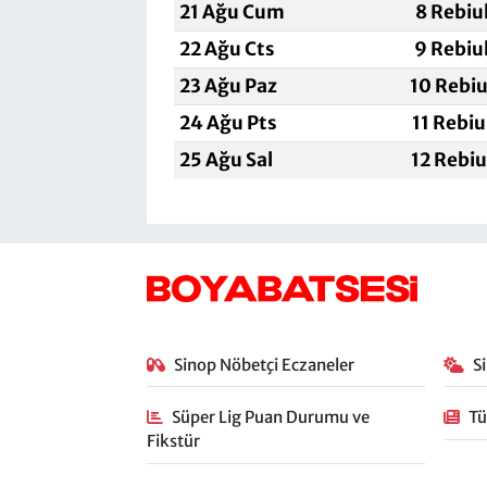
21 Ağu Cum
8 Rebiu
22 Ağu Cts
9 Rebiu
23 Ağu Paz
10 Rebiu
24 Ağu Pts
11 Rebi
25 Ağu Sal
12 Rebi
Sinop Nöbetçi Eczaneler
S
Süper Lig Puan Durumu ve
Tü
Fikstür