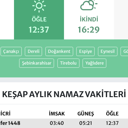
ÖĞLE
İKINDI
12:37
16:29
Çanakçı
Dereli
Doğankent
Espiye
Eynesil
Gö
Şebinkarahisar
Tirebolu
Yağlıdere
KEŞAP AYLIK NAMAZ VAKITLERI
İCRİ
İMSAK
GÜNEŞ
ÖĞLE
fer 1448
03:40
05:21
12:37