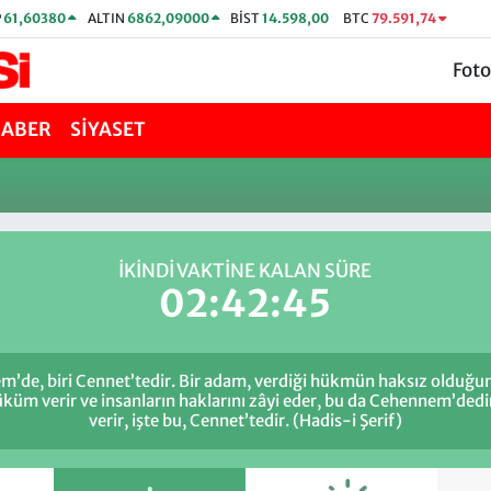
P
61,60380
ALTIN
6862,09000
BİST
14.598,00
BTC
79.591,74
Foto
HABER
SİYASET
İKINDI VAKTİNE KALAN SÜRE
02:42:45
m’de, biri Cennet’tedir. Bir adam, verdiği hükmün haksız olduğun
küm verir ve insanların haklarını zâyi eder, bu da Cehennem’dedi
verir, işte bu, Cennet’tedir. (Hadis-i Şerif)