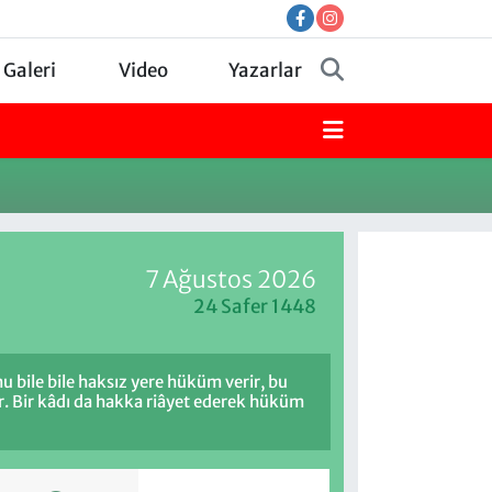
 Galeri
Video
Yazarlar
7 Ağustos 2026
24 Safer 1448
u bile bile haksız yere hüküm verir, bu
r. Bir kâdı da hakka riâyet ederek hüküm