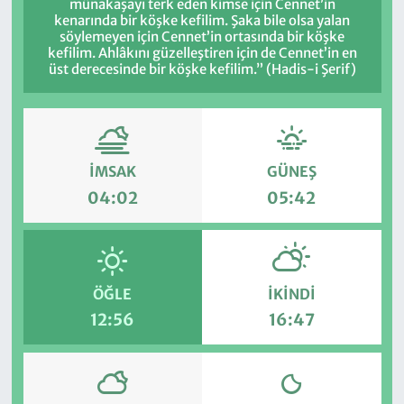
münakaşayı terk eden kimse için Cennet’in
kenarında bir köşke kefilim. Şaka bile olsa yalan
söylemeyen için Cennet’in ortasında bir köşke
kefilim. Ahlâkını güzelleştiren için de Cennet’in en
üst derecesinde bir köşke kefilim.” (Hadis-i Şerif)
İMSAK
GÜNEŞ
04:02
05:42
ÖĞLE
İKINDI
12:56
16:47