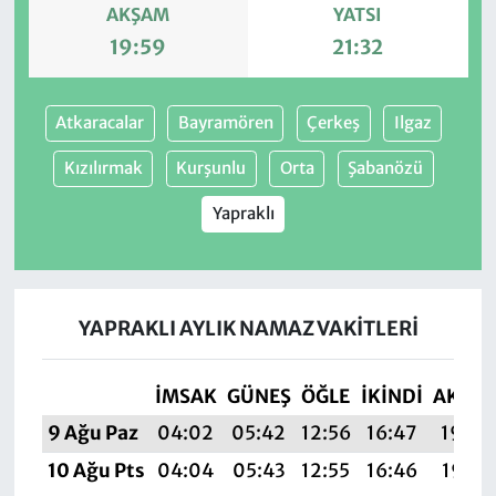
AKŞAM
YATSI
19:59
21:32
Atkaracalar
Bayramören
Çerkeş
Ilgaz
Kızılırmak
Kurşunlu
Orta
Şabanözü
Yapraklı
YAPRAKLI AYLIK NAMAZ VAKITLERI
İMSAK
GÜNEŞ
ÖĞLE
İKINDI
AKŞA
9 Ağu Paz
04:02
05:42
12:56
16:47
19:59
10 Ağu Pts
04:04
05:43
12:55
16:46
19:58