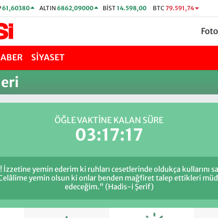
P
61,60380
ALTIN
6862,09000
BİST
14.598,00
BTC
79.591,74
Foto
HABER
SİYASET
eri
ÖĞLE VAKTİNE KALAN SÜRE
03:17:17
 İzzetine yemin ederim ki ruhları cesetlerinde oldukça kullarını
 Celâlime yemin olsun ki onlar benden mağfiret talep ettikleri m
edeceğim." (Hadis-i Şerif)