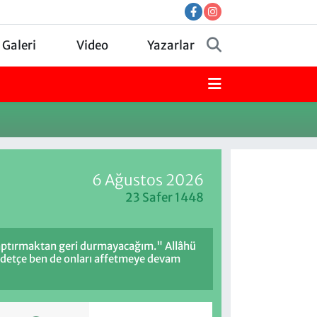
 Galeri
Video
Yazarlar
6 Ağustos 2026
23 Safer 1448
 saptırmaktan geri durmayacağım." Allâhü
üddetçe ben de onları affetmeye devam