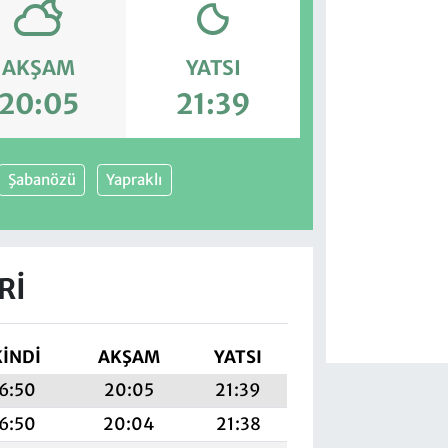
AKŞAM
YATSI
20:05
21:39
Şabanözü
Yapraklı
RI
KINDI
AKŞAM
YATSI
6:50
20:05
21:39
6:50
20:04
21:38