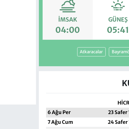
İMSAK
GÜNEŞ
04:00
05:4
Atkaracalar
Bayramö
K
HİCR
6 Ağu Per
23 Safer
7 Ağu Cum
24 Safer