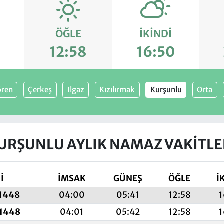
ÖĞLE
İKINDI
1
12:58
16:50
ren
Çerkeş
Ilgaz
Kızılırmak
Kurşunlu
Orta
URŞUNLU AYLIK NAMAZ VAKITLE
İ
İMSAK
GÜNEŞ
ÖĞLE
İ
 1448
04:00
05:41
12:58
1
 1448
04:01
05:42
12:58
1