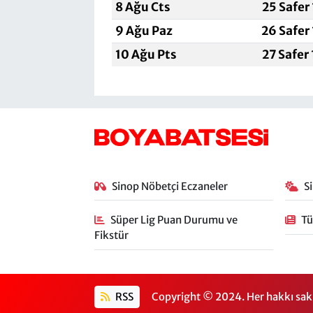
8 Ağu Cts
25 Safer
9 Ağu Paz
26 Safer
10 Ağu Pts
27 Safer
Sinop Nöbetçi Eczaneler
S
Süper Lig Puan Durumu ve
Tü
Fikstür
RSS
Copyright © 2024. Her hakkı sakl