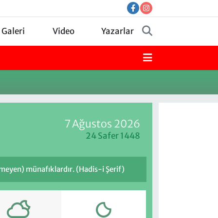
 Galeri
Video
Yazarlar
7 Ağustos 2026
24 Safer 1448
meyen) münafıklardır. (Hadis-i Şerif)