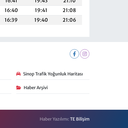
16:41
19:43
21:10
16:40
19:41
21:08
16:39
19:40
21:06
Sinop Trafik Yoğunluk Haritası
Haber Arşivi
Haber Yazılımı:
TE Bilişim