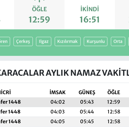
ÖĞLE
İKINDI
3
12:59
16:51
ren
Çerkeş
Ilgaz
Kızılırmak
Kurşunlu
Orta
ARACALAR AYLIK NAMAZ VAKIT
İCRİ
İMSAK
GÜNEŞ
ÖĞLE
afer 1448
04:02
05:43
12:59
afer 1448
04:03
05:44
12:58
afer 1448
04:05
05:45
12:58