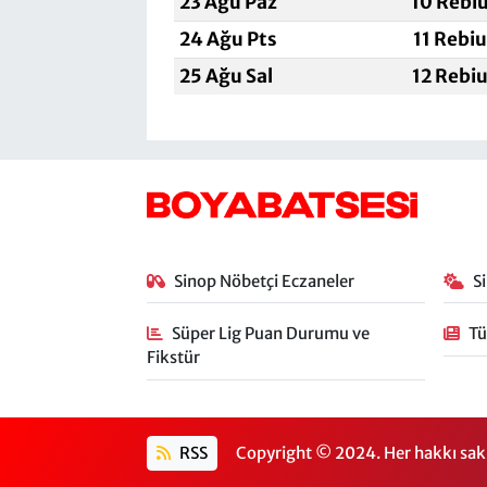
23 Ağu Paz
10 Rebi
24 Ağu Pts
11 Rebi
25 Ağu Sal
12 Rebi
Sinop Nöbetçi Eczaneler
S
Süper Lig Puan Durumu ve
Tü
Fikstür
RSS
Copyright © 2024. Her hakkı sakl