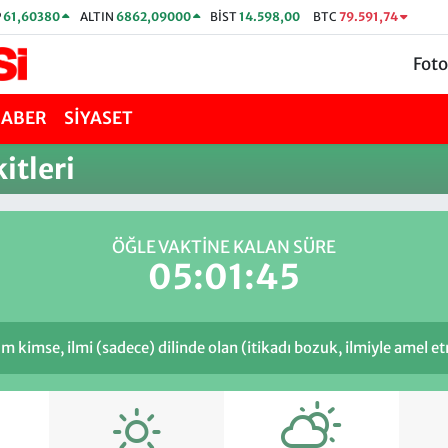
P
61,60380
ALTIN
6862,09000
BİST
14.598,00
BTC
79.591,74
Foto
HABER
SİYASET
itleri
ÖĞLE VAKTİNE KALAN SÜRE
05:01:45
mse, ilmi (sadece) dilinde olan (itikadı bozuk, ilmiyle amel et