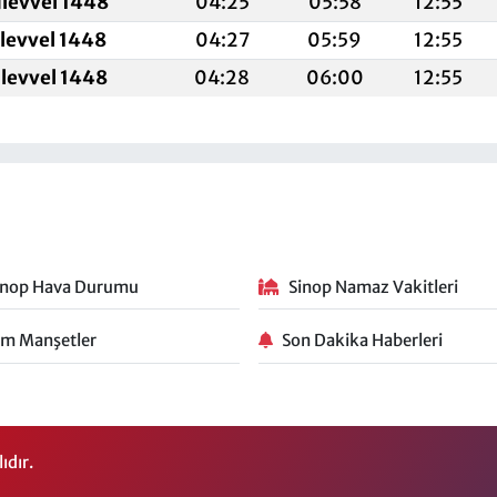
ulevvel 1448
04:25
05:58
12:55
ulevvel 1448
04:27
05:59
12:55
ulevvel 1448
04:28
06:00
12:55
inop Hava Durumu
Sinop Namaz Vakitleri
m Manşetler
Son Dakika Haberleri
ıdır.