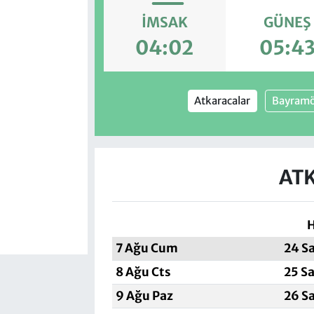
İMSAK
GÜNEŞ
04:02
05:4
Atkaracalar
Bayramö
ATK
H
7 Ağu Cum
24 S
8 Ağu Cts
25 S
9 Ağu Paz
26 S