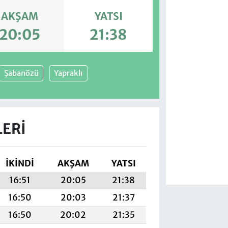
AKŞAM
YATSI
20:05
21:38
Şabanözü
Yapraklı
LERI
İKINDI
AKŞAM
YATSI
16:51
20:05
21:38
16:50
20:03
21:37
16:50
20:02
21:35