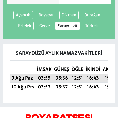
Ayancık
Boyabat
Dikmen
Durağan
Erfelek
Gerze
Saraydüzü
Türkeli
SARAYDÜZÜ AYLIK NAMAZ VAKITLERI
İMSAK
GÜNEŞ
ÖĞLE
İKINDI
AKŞA
9 Ağu Paz
03:55
05:36
12:51
16:43
19:56
10 Ağu Pts
03:57
05:37
12:51
16:43
19:55