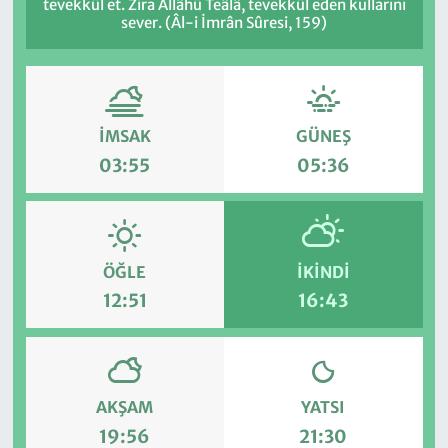
tevekkül et. Zira Allâhü Teâlâ, tevekkül eden kullarını
sever. (Âl-i İmrân Sûresi, 159)
İMSAK
GÜNEŞ
03:55
05:36
ÖĞLE
İKINDI
12:51
16:43
AKŞAM
YATSI
19:56
21:30