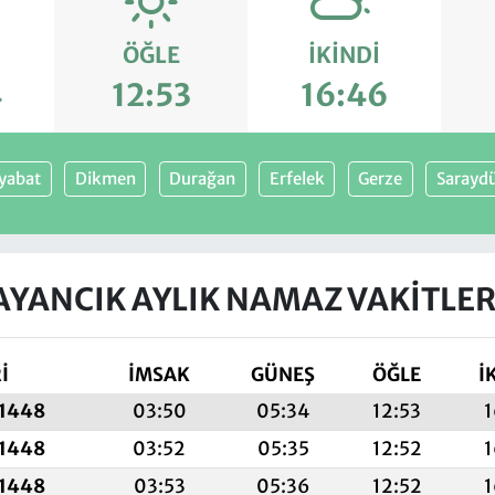
ÖĞLE
İKINDI
4
12:53
16:46
yabat
Dikmen
Durağan
Erfelek
Gerze
Sarayd
AYANCIK AYLIK NAMAZ VAKITLER
İ
İMSAK
GÜNEŞ
ÖĞLE
İ
 1448
03:50
05:34
12:53
1
 1448
03:52
05:35
12:52
1
 1448
03:53
05:36
12:52
1