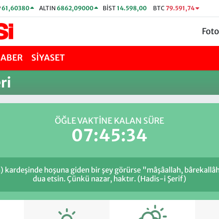
P
61,60380
ALTIN
6862,09000
BİST
14.598,00
BTC
79.591,74
Foto
HABER
SİYASET
ri
ÖĞLE VAKTİNE KALAN SÜRE
07:45:34
n) kardeşinde hoşuna giden bir şey görürse "mâşâallah, bârekallâ
dua etsin. Çünkü nazar, haktır. (Hadis-i Şerif)