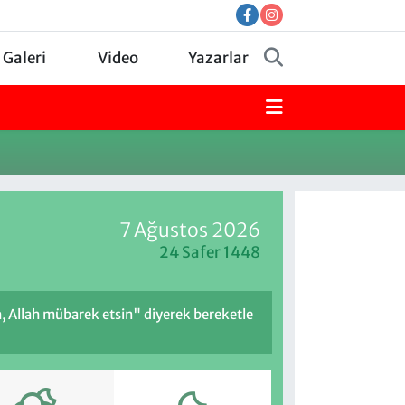
 Galeri
Video
Yazarlar
7 Ağustos 2026
24 Safer 1448
h, Allah mübarek etsin" diyerek bereketle