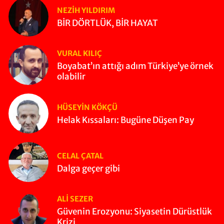
NEZIH YILDIRIM
BİR DÖRTLÜK, BİR HAYAT
VURAL KILIÇ
Boyabat’ın attığı adım Türkiye’ye örnek
olabilir
HÜSEYIN KÖKÇÜ
Helak Kıssaları: Bugüne Düşen Pay
CELAL ÇATAL
Dalga geçer gibi
ALI SEZER
Güvenin Erozyonu: Siyasetin Dürüstlük
Krizi