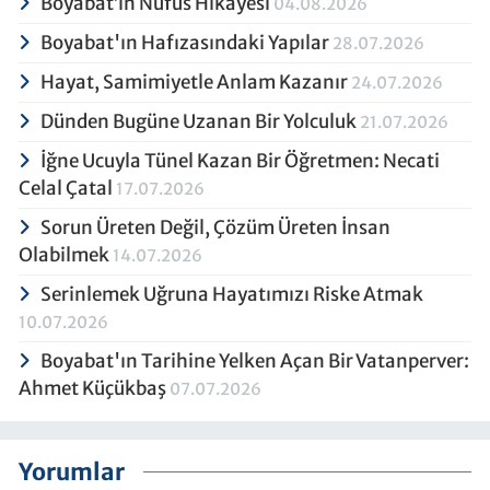
Boyabat’ın Nüfus Hikayesi
04.08.2026
Boyabat'ın Hafızasındaki Yapılar
28.07.2026
Hayat, Samimiyetle Anlam Kazanır
24.07.2026
Dünden Bugüne Uzanan Bir Yolculuk
21.07.2026
İğne Ucuyla Tünel Kazan Bir Öğretmen: Necati
Celal Çatal
17.07.2026
Sorun Üreten Değil, Çözüm Üreten İnsan
Olabilmek
14.07.2026
Serinlemek Uğruna Hayatımızı Riske Atmak
10.07.2026
Boyabat'ın Tarihine Yelken Açan Bir Vatanperver:
Ahmet Küçükbaş
07.07.2026
Yorumlar