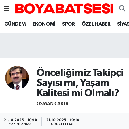
Sinop Nöbetçi Eczaneler
GÜNDEM
EKONOMİ
SPOR
ÖZEL HABER
SİYA
Sinop Hava Durumu
Sinop Namaz Vakitleri
Sinop Trafik Yoğunluk Haritası
Önceliğimiz Takipçi
Süper Lig Puan Durumu ve Fikstür
Sayısı mı, Yaşam
Kalitesi mi Olmalı?
Tüm Manşetler
OSMAN ÇAKIR
Son Dakika Haberleri
21.10.2025 - 10:14
21.10.2025 - 10:14
Haber Arşivi
YAYINLANMA
GÜNCELLEME