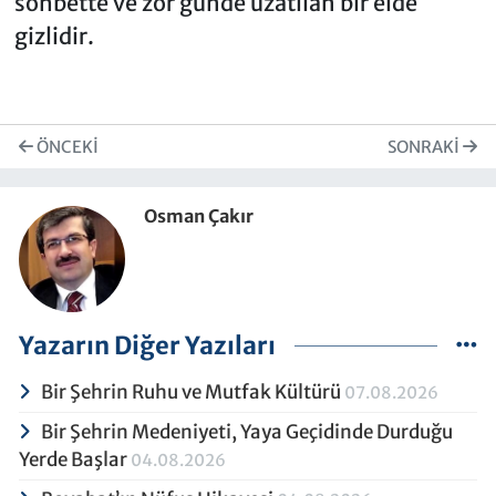
sohbette ve zor günde uzatılan bir elde
gizlidir.
ÖNCEKI
SONRAKI
Osman Çakır
Yazarın Diğer Yazıları
Bir Şehrin Ruhu ve Mutfak Kültürü
07.08.2026
Bir Şehrin Medeniyeti, Yaya Geçidinde Durduğu
Yerde Başlar
04.08.2026