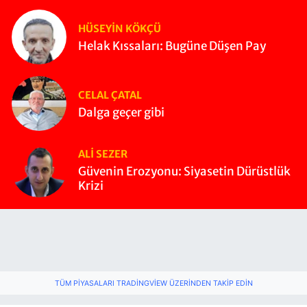
HÜSEYIN KÖKÇÜ
Helak Kıssaları: Bugüne Düşen Pay
CELAL ÇATAL
Dalga geçer gibi
ALI SEZER
Güvenin Erozyonu: Siyasetin Dürüstlük
Krizi
TÜM PIYASALARI TRADINGVIEW ÜZERINDEN TAKIP EDIN