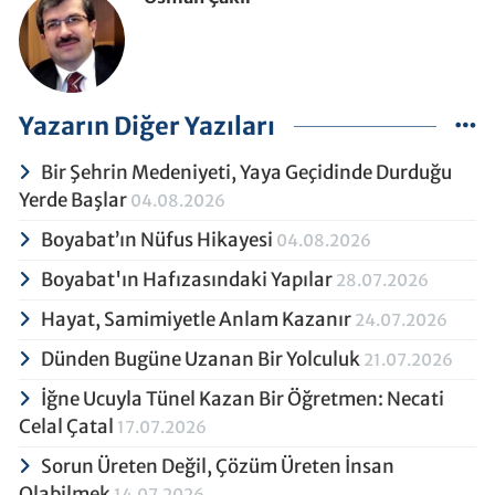
Yazarın Diğer Yazıları
Bir Şehrin Medeniyeti, Yaya Geçidinde Durduğu
Yerde Başlar
04.08.2026
Boyabat’ın Nüfus Hikayesi
04.08.2026
Boyabat'ın Hafızasındaki Yapılar
28.07.2026
Hayat, Samimiyetle Anlam Kazanır
24.07.2026
Dünden Bugüne Uzanan Bir Yolculuk
21.07.2026
İğne Ucuyla Tünel Kazan Bir Öğretmen: Necati
Celal Çatal
17.07.2026
Sorun Üreten Değil, Çözüm Üreten İnsan
Olabilmek
14.07.2026