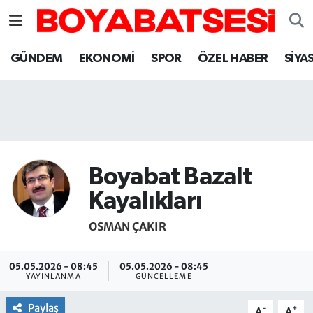
Sinop Nöbetçi Eczaneler
GÜNDEM
EKONOMİ
SPOR
ÖZEL HABER
SİYA
Sinop Hava Durumu
Sinop Namaz Vakitleri
Sinop Trafik Yoğunluk Haritası
Boyabat Bazalt
Süper Lig Puan Durumu ve Fikstür
Kayalıkları
OSMAN ÇAKIR
Tüm Manşetler
Son Dakika Haberleri
05.05.2026 - 08:45
05.05.2026 - 08:45
YAYINLANMA
GÜNCELLEME
Haber Arşivi
Paylaş
-
+
A
A