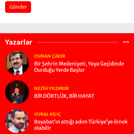
Gönder
Yazarlar
OSMAN ÇAKIR
Bir Şehrin Medeniyeti, Yaya Geçidinde
Durduğu Yerde Başlar
NEZIH YILDIRIM
BİR DÖRTLÜK, BİR HAYAT
VURAL KILIÇ
Boyabat’ın attığı adım Türkiye’ye örnek
olabilir