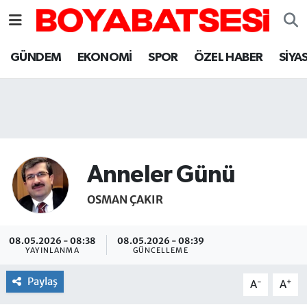
Sinop Nöbetçi Eczaneler
GÜNDEM
EKONOMİ
SPOR
ÖZEL HABER
SİYA
Sinop Hava Durumu
Sinop Namaz Vakitleri
Sinop Trafik Yoğunluk Haritası
Anneler Günü
Süper Lig Puan Durumu ve Fikstür
OSMAN ÇAKIR
Tüm Manşetler
08.05.2026 - 08:38
08.05.2026 - 08:39
YAYINLANMA
GÜNCELLEME
Son Dakika Haberleri
Paylaş
-
+
A
A
Haber Arşivi