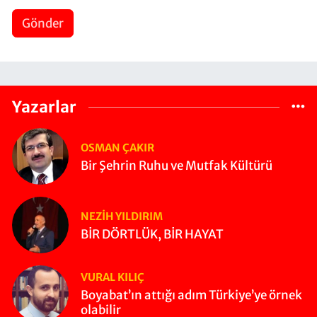
Gönder
Yazarlar
OSMAN ÇAKIR
Bir Şehrin Ruhu ve Mutfak Kültürü
NEZIH YILDIRIM
BİR DÖRTLÜK, BİR HAYAT
VURAL KILIÇ
Boyabat’ın attığı adım Türkiye’ye örnek
olabilir