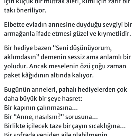
için küçük bir mutfak aleti, kimi için zarif bir
takı öneriliyor.
Elbette evladın annesine duyduğu sevgiyi bir
armağanla ifade etmesi güzel ve kıymetlidir.
Bir hediye bazen “Seni düşünüyorum,
aklımdasın” demenin sessiz ama anlamlı bir
yoludur. Ancak meselenin özü çoğu zaman
paket kâğıdının altında kalıyor.
Bugünün anneleri, pahalı hediyelerden çok
daha büyük bir şeye hasret:
Bir kapının çalınmasına…
Bir “Anne, nasılsın?” sorusuna…
Birlikte içilecek taze bir çayın sıcaklığına…
Bir sofrada yeniden aile olabilmenin