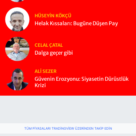
HÜSEYIN KÖKÇÜ
Helak Kıssaları: Bugüne Düşen Pay
CELAL ÇATAL
Dalga geçer gibi
ALI SEZER
Güvenin Erozyonu: Siyasetin Dürüstlük
Krizi
TÜM PIYASALARI TRADINGVIEW ÜZERINDEN TAKIP EDIN