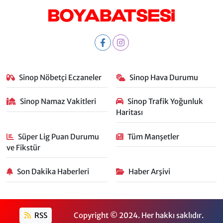
Sinop Nöbetçi Eczaneler
Sinop Hava Durumu
Sinop Namaz Vakitleri
Sinop Trafik Yoğunluk
Haritası
Süper Lig Puan Durumu
Tüm Manşetler
ve Fikstür
Son Dakika Haberleri
Haber Arşivi
RSS
Copyright © 2024. Her hakkı saklıdır.