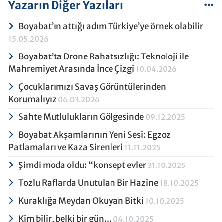
Yazarın Diğer Yazıları
Boyabat’ın attığı adım Türkiye’ye örnek olabilir
15.05.2026
Boyabat’ta Drone Rahatsızlığı: Teknoloji ile
Mahremiyet Arasında İnce Çizgi
10.04.2026
Çocuklarımızı Savaş Görüntülerinden
Korumalıyız
06.03.2026
Sahte Mutlulukların Gölgesinde
09.12.2025
Boyabat Akşamlarının Yeni Sesi: Egzoz
Patlamaları ve Kaza Sirenleri
11.11.2025
Şimdi moda oldu: “konsept evler
31.10.2025
Tozlu Raflarda Unutulan Bir Hazine
18.10.2025
Kuraklığa Meydan Okuyan Bitki
10.10.2025
Kim bilir, belki bir gün...
04.10.2025