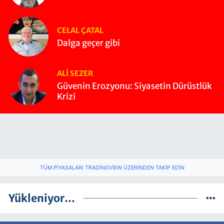
CELAL ÇATAL
Dalga geçer gibi
ALI SEZER
Güvenin Erozyonu: Siyasetin Dürüstlük
Krizi
TÜM PIYASALARI TRADINGVIEW ÜZERINDEN TAKIP EDIN
Yükleniyor...