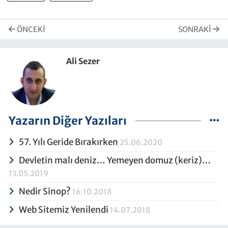
ÖNCEKI
SONRAKI
Ali Sezer
Yazarın Diğer Yazıları
57. Yılı Geride Bırakırken
25.06.2020
Devletin malı deniz… Yemeyen domuz (keriz)…
13.05.2019
Nedir Sinop?
16.10.2018
Web Sitemiz Yenilendi
14.07.2018