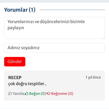
Yorumlar (1)
Gönder
RECEP
1 yıl önce
çok doğru tespitler..
Yanıtla
Beğen (
0
)
Beğenme (
0
)