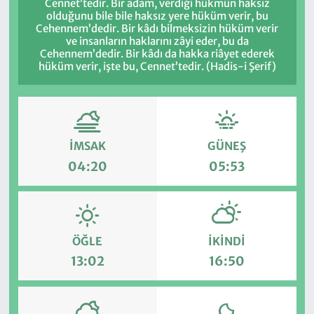
Cennet’tedir. Bir adam, verdiği hükmün haksız
olduğunu bile bile haksız yere hüküm verir, bu
Cehennem’dedir. Bir kâdı bilmeksizin hüküm verir
ve insanların haklarını zâyi eder, bu da
Cehennem’dedir. Bir kâdı da hakka riâyet ederek
hüküm verir, işte bu, Cennet’tedir. (Hadis-i Şerif)
İMSAK
GÜNEŞ
04:20
05:53
ÖĞLE
İKINDI
13:02
16:50