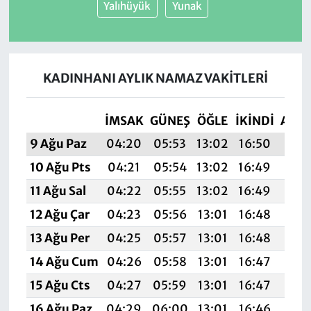
Yalıhüyük
Yunak
KADINHANI AYLIK NAMAZ VAKITLERI
İMSAK
GÜNEŞ
ÖĞLE
İKINDI
AKŞ
9 Ağu Paz
04:20
05:53
13:02
16:50
20:
10 Ağu Pts
04:21
05:54
13:02
16:49
19:
11 Ağu Sal
04:22
05:55
13:02
16:49
19:
12 Ağu Çar
04:23
05:56
13:01
16:48
19:
13 Ağu Per
04:25
05:57
13:01
16:48
19:
14 Ağu Cum
04:26
05:58
13:01
16:47
19:
15 Ağu Cts
04:27
05:59
13:01
16:47
19:
16 Ağu Paz
04:29
06:00
13:01
16:46
19: