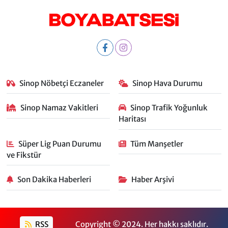
Sinop Nöbetçi Eczaneler
Sinop Hava Durumu
Sinop Namaz Vakitleri
Sinop Trafik Yoğunluk
Haritası
Süper Lig Puan Durumu
Tüm Manşetler
ve Fikstür
Son Dakika Haberleri
Haber Arşivi
RSS
Copyright © 2024. Her hakkı saklıdır.