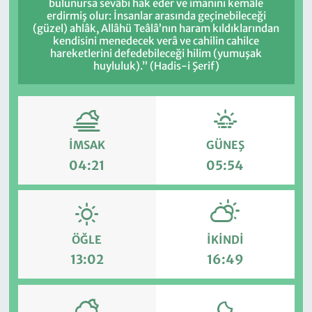
bulunursa sevâbı hak eder ve imanını kemâle
erdirmiş olur: İnsanlar arasında geçinebileceği
(güzel) ahlâk, Allâhü Teâlâ’nın haram kıldıklarından
kendisini menedecek verâ ve cahilin cahilce
hareketlerini defedebileceği hilim (yumuşak
huyluluk).” (Hadis-i Şerif)
İMSAK
GÜNEŞ
04:21
05:54
ÖĞLE
İKINDI
13:02
16:49