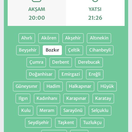
AKŞAM
YATSI
20:00
21:26
Ahırlı
Akören
Akşehir
Altınekin
Beyşehir
Bozkır
Çeltik
Cihanbeyli
Çumra
Derbent
Derebucak
Doğanhisar
Emirgazi
Ereğli
Güneysınır
Hadim
Halkapınar
Hüyük
Ilgın
Kadınhanı
Karapınar
Karatay
Kulu
Meram
Sarayönü
Selçuklu
Seydişehir
Taşkent
Tuzlukçu