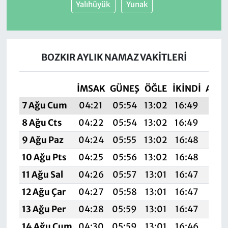
Yalıhüyük
Yunak
BOZKIR AYLIK NAMAZ VAKITLERI
İMSAK
GÜNEŞ
ÖĞLE
İKINDI
AKŞ
7 Ağu Cum
04:21
05:54
13:02
16:49
20:
8 Ağu Cts
04:22
05:54
13:02
16:49
19:
9 Ağu Paz
04:24
05:55
13:02
16:48
19:
10 Ağu Pts
04:25
05:56
13:02
16:48
19:
11 Ağu Sal
04:26
05:57
13:01
16:47
19:
12 Ağu Çar
04:27
05:58
13:01
16:47
19:
13 Ağu Per
04:28
05:59
13:01
16:47
19:
14 Ağu Cum
04:30
05:59
13:01
16:46
19: